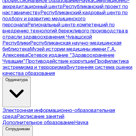
профессиональное образование
Наука
Симуляционно-
аккредитационный центр
Республиканский проект по
наставничеству
Республиканский кадровый центр по
подбору и развитию медицинского
персонала
Региональный центр компетенций по
внедрению технологий бережливого производства в
отрасли здравоохранения Чувашской
Республики
Республиканская научно-медицинская
библиотека
Музей истории медицины имени Г.А.
Алексеева
Сетевое издание "Здравоохранение
Чувашии"
Противодействие коррупции
Профилактика
экстремизма и терроризма
Внутренняя система оценки
качества образования
Ординатура
Электронная информационно-образовательная
среда
Расписание занятий
Дополнительное образование
Наука
Сотрудникам