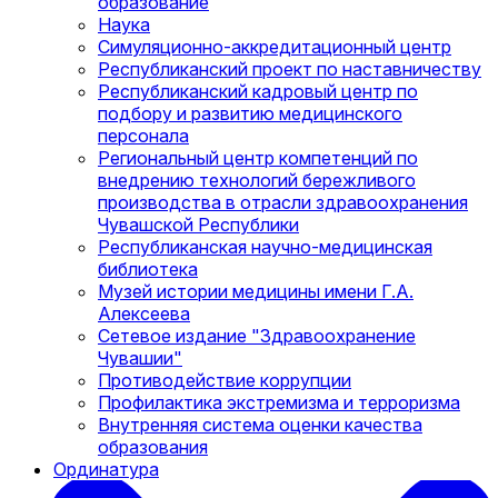
образование
Наука
Симуляционно-аккредитационный центр
Республиканский проект по наставничеству
Республиканский кадровый центр по
подбору и развитию медицинского
персонала
Региональный центр компетенций по
внедрению технологий бережливого
производства в отрасли здравоохранения
Чувашской Республики
Республиканская научно-медицинская
библиотека
Музей истории медицины имени Г.А.
Алексеева
Сетевое издание "Здравоохранение
Чувашии"
Противодействие коррупции
Профилактика экстремизма и терроризма
Внутренняя система оценки качества
образования
Ординатура