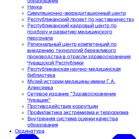
образование
Наука
Симуляционно-аккредитационный центр
Республиканский проект по наставничеству
Республиканский кадровый центр по
подбору и развитию медицинского
персонала
Региональный центр компетенций по
внедрению технологий бережливого
производства в отрасли здравоохранения
Чувашской Республики
Республиканская научно-медицинская
библиотека
Музей истории медицины имени Г.А.
Алексеева
Сетевое издание "Здравоохранение
Чувашии"
Противодействие коррупции
Профилактика экстремизма и терроризма
Внутренняя система оценки качества
образования
Ординатура