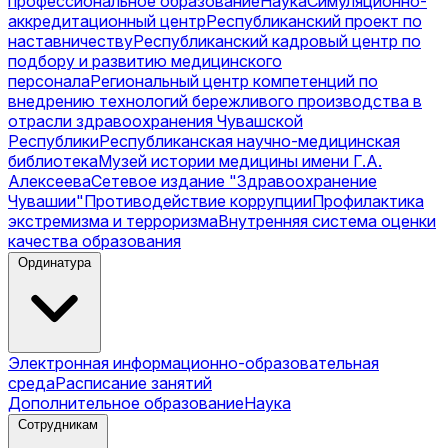
профессиональное образование
Наука
Симуляционно-
аккредитационный центр
Республиканский проект по
наставничеству
Республиканский кадровый центр по
подбору и развитию медицинского
персонала
Региональный центр компетенций по
внедрению технологий бережливого производства в
отрасли здравоохранения Чувашской
Республики
Республиканская научно-медицинская
библиотека
Музей истории медицины имени Г.А.
Алексеева
Сетевое издание "Здравоохранение
Чувашии"
Противодействие коррупции
Профилактика
экстремизма и терроризма
Внутренняя система оценки
качества образования
Ординатура
Электронная информационно-образовательная
среда
Расписание занятий
Дополнительное образование
Наука
Сотрудникам