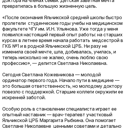
доктора на членах семьи. Детская заветная мечта
превратилась в большую жизненную цель.
«После окончания Яльчикской средней школы быстро
пролетели студенческие годы учебы на медицинском
факультете ЧГУ им. И.Н. Ульянова. Уже тогда у меня
появился настоящий первый опыт работы: на старших
курсах в летнее время начала работать медсестрой в
ГКБ №1 и в родной Яльчикской ЦРБ. Ни разу не
изменила своей мечте, шла, добивалась, училась, и
теперь нисколько не жалею, очень люблю свою
профессию», — делится Светлана Николаевна.
Сегодня Светлана Кожевникова — молодой
ординатор первого года. Начало пути в медицине —
это большая ответственность, но молодому доктору
повезло с поддержкой. Старшие коллеги окружили ее
искренней заботой.
Особую роль в становлении специалиста играет ее
опытный наставник — врач-терапевт участковый
Яльчикской ЦРБ Маргарита Рыбкина. Она помогает
Светлане Николаевне ценными советами и детально