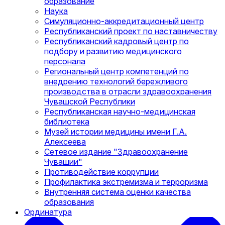
образование
Наука
Симуляционно-аккредитационный центр
Республиканский проект по наставничеству
Республиканский кадровый центр по
подбору и развитию медицинского
персонала
Региональный центр компетенций по
внедрению технологий бережливого
производства в отрасли здравоохранения
Чувашской Республики
Республиканская научно-медицинская
библиотека
Музей истории медицины имени Г.А.
Алексеева
Сетевое издание "Здравоохранение
Чувашии"
Противодействие коррупции
Профилактика экстремизма и терроризма
Внутренняя система оценки качества
образования
Ординатура