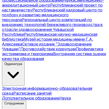
профессиональное образование
Наука
Симуляционно-
аккредитационный центр
Республиканский проект по
наставничеству
Республиканский кадровый центр по
подбору и развитию медицинского
персонала
Региональный центр компетенций по
внедрению технологий бережливого производства в
отрасли здравоохранения Чувашской
Республики
Республиканская научно-медицинская
библиотека
Музей истории медицины имени Г.А.
Алексеева
Сетевое издание "Здравоохранение
Чувашии"
Противодействие коррупции
Профилактика
экстремизма и терроризма
Внутренняя система оценки
качества образования
Ординатура
Электронная информационно-образовательная
среда
Расписание занятий
Дополнительное образование
Наука
Сотрудникам