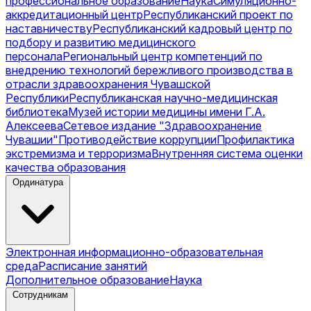
профессиональное образование
Наука
Симуляционно-
аккредитационный центр
Республиканский проект по
наставничеству
Республиканский кадровый центр по
подбору и развитию медицинского
персонала
Региональный центр компетенций по
внедрению технологий бережливого производства в
отрасли здравоохранения Чувашской
Республики
Республиканская научно-медицинская
библиотека
Музей истории медицины имени Г.А.
Алексеева
Сетевое издание "Здравоохранение
Чувашии"
Противодействие коррупции
Профилактика
экстремизма и терроризма
Внутренняя система оценки
качества образования
Ординатура
Электронная информационно-образовательная
среда
Расписание занятий
Дополнительное образование
Наука
Сотрудникам