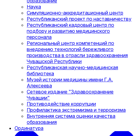
образование
Наука
Симуляционно-аккредитационный центр
Республиканский проект по наставничеству
Республиканский кадровый центр по
подбору и развитию медицинского
персонала
Региональный центр компетенций по
внедрению технологий бережливого
производства в отрасли здравоохранения
Чувашской Республики
Республиканская научно-медицинская
библиотека
Музей истории медицины имени Г.А.
Алексеева
Сетевое издание "Здравоохранение
Чувашии"
Противодействие коррупции
Профилактика экстремизма и терроризма
Внутренняя система оценки качества
образования
Ординатура