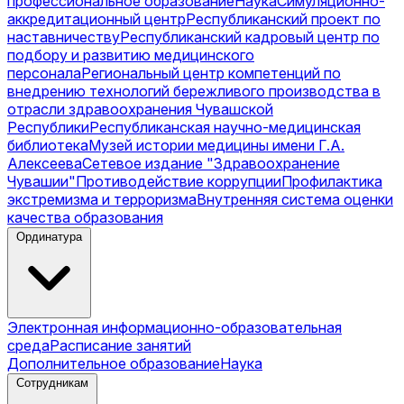
профессиональное образование
Наука
Симуляционно-
аккредитационный центр
Республиканский проект по
наставничеству
Республиканский кадровый центр по
подбору и развитию медицинского
персонала
Региональный центр компетенций по
внедрению технологий бережливого производства в
отрасли здравоохранения Чувашской
Республики
Республиканская научно-медицинская
библиотека
Музей истории медицины имени Г.А.
Алексеева
Сетевое издание "Здравоохранение
Чувашии"
Противодействие коррупции
Профилактика
экстремизма и терроризма
Внутренняя система оценки
качества образования
Ординатура
Электронная информационно-образовательная
среда
Расписание занятий
Дополнительное образование
Наука
Сотрудникам