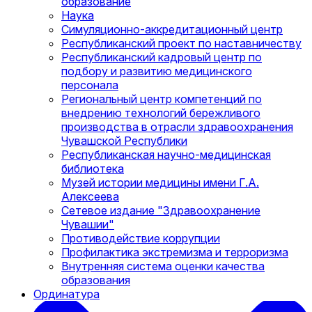
образование
Наука
Симуляционно-аккредитационный центр
Республиканский проект по наставничеству
Республиканский кадровый центр по
подбору и развитию медицинского
персонала
Региональный центр компетенций по
внедрению технологий бережливого
производства в отрасли здравоохранения
Чувашской Республики
Республиканская научно-медицинская
библиотека
Музей истории медицины имени Г.А.
Алексеева
Сетевое издание "Здравоохранение
Чувашии"
Противодействие коррупции
Профилактика экстремизма и терроризма
Внутренняя система оценки качества
образования
Ординатура