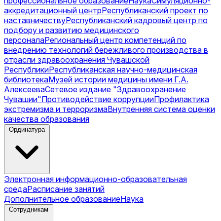
профессиональное образование
Наука
Симуляционно-
аккредитационный центр
Республиканский проект по
наставничеству
Республиканский кадровый центр по
подбору и развитию медицинского
персонала
Региональный центр компетенций по
внедрению технологий бережливого производства в
отрасли здравоохранения Чувашской
Республики
Республиканская научно-медицинская
библиотека
Музей истории медицины имени Г.А.
Алексеева
Сетевое издание "Здравоохранение
Чувашии"
Противодействие коррупции
Профилактика
экстремизма и терроризма
Внутренняя система оценки
качества образования
Ординатура
Электронная информационно-образовательная
среда
Расписание занятий
Дополнительное образование
Наука
Сотрудникам