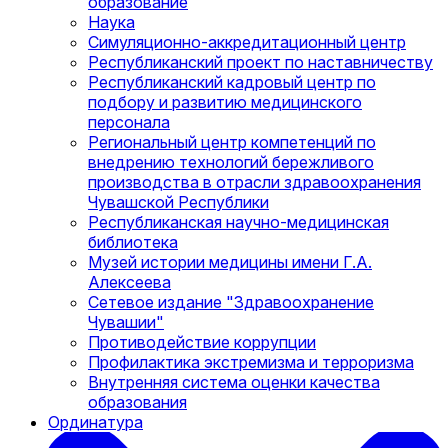
образование
Наука
Симуляционно-аккредитационный центр
Республиканский проект по наставничеству
Республиканский кадровый центр по
подбору и развитию медицинского
персонала
Региональный центр компетенций по
внедрению технологий бережливого
производства в отрасли здравоохранения
Чувашской Республики
Республиканская научно-медицинская
библиотека
Музей истории медицины имени Г.А.
Алексеева
Сетевое издание "Здравоохранение
Чувашии"
Противодействие коррупции
Профилактика экстремизма и терроризма
Внутренняя система оценки качества
образования
Ординатура