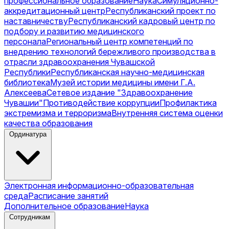
профессиональное образование
Наука
Симуляционно-
аккредитационный центр
Республиканский проект по
наставничеству
Республиканский кадровый центр по
подбору и развитию медицинского
персонала
Региональный центр компетенций по
внедрению технологий бережливого производства в
отрасли здравоохранения Чувашской
Республики
Республиканская научно-медицинская
библиотека
Музей истории медицины имени Г.А.
Алексеева
Сетевое издание "Здравоохранение
Чувашии"
Противодействие коррупции
Профилактика
экстремизма и терроризма
Внутренняя система оценки
качества образования
Ординатура
Электронная информационно-образовательная
среда
Расписание занятий
Дополнительное образование
Наука
Сотрудникам