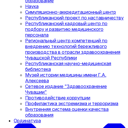
образование
Наука
Симуляционно-аккредитационный центр
Республиканский проект по наставничеству
Республиканский кадровый центр по
подбору и развитию медицинского
персонала
Региональный центр компетенций по
внедрению технологий бережливого
производства в отрасли здравоохранения
Чувашской Республики
Республиканская научно-медицинская
библиотека
Музей истории медицины имени Г.А.
Алексеева
Сетевое издание "Здравоохранение
Чувашии"
Противодействие коррупции
Профилактика экстремизма и терроризма
Внутренняя система оценки качества
образования
Ординатура