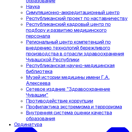
образование
Наука
Симуляционно-аккредитационный центр
Республиканский проект по наставничеству
Республиканский кадровый центр по
подбору и развитию медицинского
персонала
Региональный центр компетенций по
внедрению технологий бережливого
производства в отрасли здравоохранения
Чувашской Республики
Республиканская научно-медицинская
библиотека
Музей истории медицины имени Г.А.
Алексеева
Сетевое издание "Здравоохранение
Чувашии"
Противодействие коррупции
Профилактика экстремизма и терроризма
Внутренняя система оценки качества
образования
Ординатура