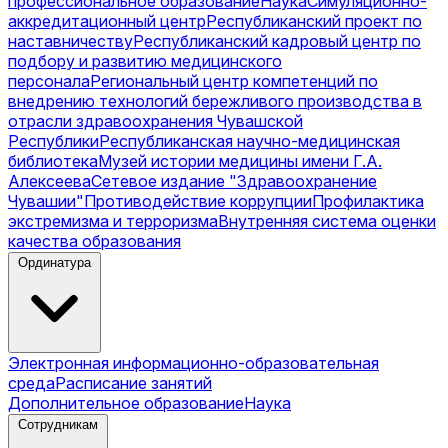
профессиональное образование
Наука
Симуляционно-
аккредитационный центр
Республиканский проект по
наставничеству
Республиканский кадровый центр по
подбору и развитию медицинского
персонала
Региональный центр компетенций по
внедрению технологий бережливого производства в
отрасли здравоохранения Чувашской
Республики
Республиканская научно-медицинская
библиотека
Музей истории медицины имени Г.А.
Алексеева
Сетевое издание "Здравоохранение
Чувашии"
Противодействие коррупции
Профилактика
экстремизма и терроризма
Внутренняя система оценки
качества образования
Ординатура
Электронная информационно-образовательная
среда
Расписание занятий
Дополнительное образование
Наука
Сотрудникам