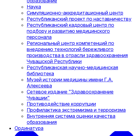
образование
Наука
Симуляционно-аккредитационный центр
Республиканский проект по наставничеству
Республиканский кадровый центр по
подбору и развитию медицинского
персонала
Региональный центр компетенций по
внедрению технологий бережливого
производства в отрасли здравоохранения
Чувашской Республики
Республиканская научно-медицинская
библиотека
Музей истории медицины имени Г.А.
Алексеева
Сетевое издание "Здравоохранение
Чувашии"
Противодействие коррупции
Профилактика экстремизма и терроризма
Внутренняя система оценки качества
образования
Ординатура