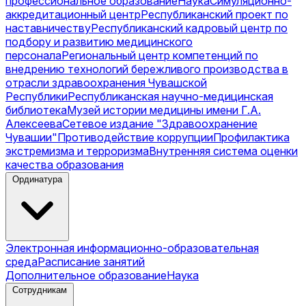
профессиональное образование
Наука
Симуляционно-
аккредитационный центр
Республиканский проект по
наставничеству
Республиканский кадровый центр по
подбору и развитию медицинского
персонала
Региональный центр компетенций по
внедрению технологий бережливого производства в
отрасли здравоохранения Чувашской
Республики
Республиканская научно-медицинская
библиотека
Музей истории медицины имени Г.А.
Алексеева
Сетевое издание "Здравоохранение
Чувашии"
Противодействие коррупции
Профилактика
экстремизма и терроризма
Внутренняя система оценки
качества образования
Ординатура
Электронная информационно-образовательная
среда
Расписание занятий
Дополнительное образование
Наука
Сотрудникам