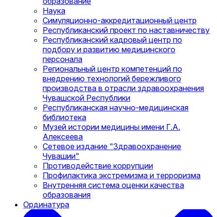
образование
Наука
Симуляционно-аккредитационный центр
Республиканский проект по наставничеству
Республиканский кадровый центр по
подбору и развитию медицинского
персонала
Региональный центр компетенций по
внедрению технологий бережливого
производства в отрасли здравоохранения
Чувашской Республики
Республиканская научно-медицинская
библиотека
Музей истории медицины имени Г.А.
Алексеева
Сетевое издание "Здравоохранение
Чувашии"
Противодействие коррупции
Профилактика экстремизма и терроризма
Внутренняя система оценки качества
образования
Ординатура