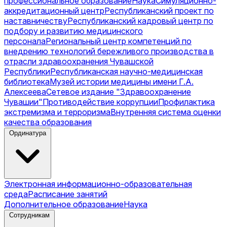
профессиональное образование
Наука
Симуляционно-
аккредитационный центр
Республиканский проект по
наставничеству
Республиканский кадровый центр по
подбору и развитию медицинского
персонала
Региональный центр компетенций по
внедрению технологий бережливого производства в
отрасли здравоохранения Чувашской
Республики
Республиканская научно-медицинская
библиотека
Музей истории медицины имени Г.А.
Алексеева
Сетевое издание "Здравоохранение
Чувашии"
Противодействие коррупции
Профилактика
экстремизма и терроризма
Внутренняя система оценки
качества образования
Ординатура
Электронная информационно-образовательная
среда
Расписание занятий
Дополнительное образование
Наука
Сотрудникам