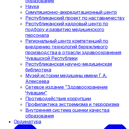
образование
Наука
Симуляционно-аккредитационный центр
Республиканский проект по наставничеству
Республиканский кадровый центр по
подбору и развитию медицинского
персонала
Региональный центр компетенций по
внедрению технологий бережливого
производства в отрасли здравоохранения
Чувашской Республики
Республиканская научно-медицинская
библиотека
Музей истории медицины имени Г.А.
Алексеева
Сетевое издание "Здравоохранение
Чувашии"
Противодействие коррупции
Профилактика экстремизма и терроризма
Внутренняя система оценки качества
образования
Ординатура