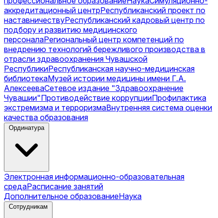
профессиональное образование
Наука
Симуляционно-
аккредитационный центр
Республиканский проект по
наставничеству
Республиканский кадровый центр по
подбору и развитию медицинского
персонала
Региональный центр компетенций по
внедрению технологий бережливого производства в
отрасли здравоохранения Чувашской
Республики
Республиканская научно-медицинская
библиотека
Музей истории медицины имени Г.А.
Алексеева
Сетевое издание "Здравоохранение
Чувашии"
Противодействие коррупции
Профилактика
экстремизма и терроризма
Внутренняя система оценки
качества образования
Ординатура
Электронная информационно-образовательная
среда
Расписание занятий
Дополнительное образование
Наука
Сотрудникам