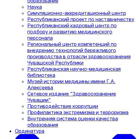
образование
Наука
Симуляционно-аккредитационный центр
Республиканский проект по наставничеству
Республиканский кадровый центр по
подбору и развитию медицинского
персонала
Региональный центр компетенций по
внедрению технологий бережливого
производства в отрасли здравоохранения
Чувашской Республики
Республиканская научно-медицинская
библиотека
Музей истории медицины имени Г.А.
Алексеева
Сетевое издание "Здравоохранение
Чувашии"
Противодействие коррупции
Профилактика экстремизма и терроризма
Внутренняя система оценки качества
образования
Ординатура