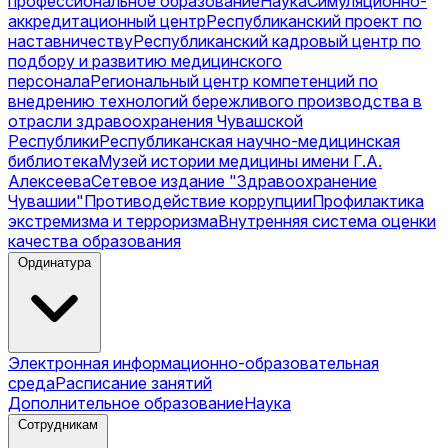
профессиональное образование
Наука
Симуляционно-
аккредитационный центр
Республиканский проект по
наставничеству
Республиканский кадровый центр по
подбору и развитию медицинского
персонала
Региональный центр компетенций по
внедрению технологий бережливого производства в
отрасли здравоохранения Чувашской
Республики
Республиканская научно-медицинская
библиотека
Музей истории медицины имени Г.А.
Алексеева
Сетевое издание "Здравоохранение
Чувашии"
Противодействие коррупции
Профилактика
экстремизма и терроризма
Внутренняя система оценки
качества образования
Ординатура
Электронная информационно-образовательная
среда
Расписание занятий
Дополнительное образование
Наука
Сотрудникам