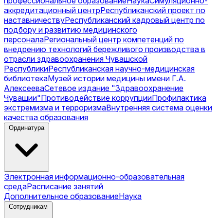
профессиональное образование
Наука
Симуляционно-
аккредитационный центр
Республиканский проект по
наставничеству
Республиканский кадровый центр по
подбору и развитию медицинского
персонала
Региональный центр компетенций по
внедрению технологий бережливого производства в
отрасли здравоохранения Чувашской
Республики
Республиканская научно-медицинская
библиотека
Музей истории медицины имени Г.А.
Алексеева
Сетевое издание "Здравоохранение
Чувашии"
Противодействие коррупции
Профилактика
экстремизма и терроризма
Внутренняя система оценки
качества образования
Ординатура
Электронная информационно-образовательная
среда
Расписание занятий
Дополнительное образование
Наука
Сотрудникам