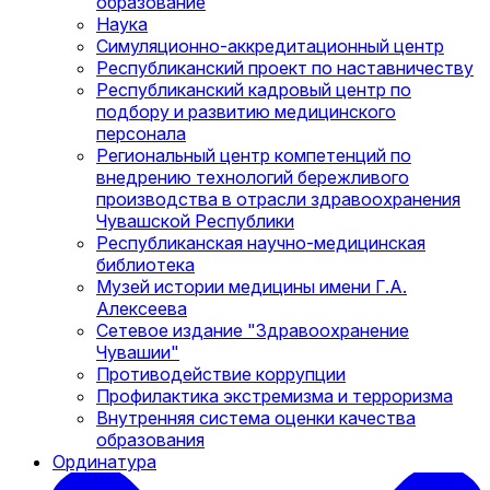
образование
Наука
Симуляционно-аккредитационный центр
Республиканский проект по наставничеству
Республиканский кадровый центр по
подбору и развитию медицинского
персонала
Региональный центр компетенций по
внедрению технологий бережливого
производства в отрасли здравоохранения
Чувашской Республики
Республиканская научно-медицинская
библиотека
Музей истории медицины имени Г.А.
Алексеева
Сетевое издание "Здравоохранение
Чувашии"
Противодействие коррупции
Профилактика экстремизма и терроризма
Внутренняя система оценки качества
образования
Ординатура