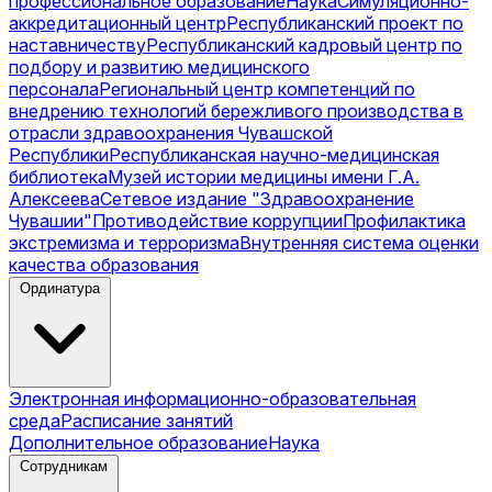
профессиональное образование
Наука
Симуляционно-
аккредитационный центр
Республиканский проект по
наставничеству
Республиканский кадровый центр по
подбору и развитию медицинского
персонала
Региональный центр компетенций по
внедрению технологий бережливого производства в
отрасли здравоохранения Чувашской
Республики
Республиканская научно-медицинская
библиотека
Музей истории медицины имени Г.А.
Алексеева
Сетевое издание "Здравоохранение
Чувашии"
Противодействие коррупции
Профилактика
экстремизма и терроризма
Внутренняя система оценки
качества образования
Ординатура
Электронная информационно-образовательная
среда
Расписание занятий
Дополнительное образование
Наука
Сотрудникам