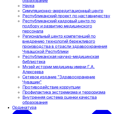
образование
Наука
Симуляционно-аккредитационный центр
Республиканский проект по наставничеству
Республиканский кадровый центр по
подбору и развитию медицинского
персонала
Региональный центр компетенций по
внедрению технологий бережливого
производства в отрасли здравоохранения
Чувашской Республики
Республиканская научно-медицинская
библиотека
Музей истории медицины имени Г.А.
Алексеева
Сетевое издание "Здравоохранение
Чувашии"
Противодействие коррупции
Профилактика экстремизма и терроризма
Внутренняя система оценки качества
образования
Ординатура