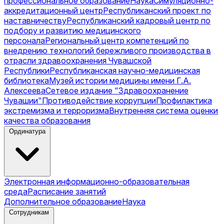
профессиональное образование
Наука
Симуляционно-
аккредитационный центр
Республиканский проект по
наставничеству
Республиканский кадровый центр по
подбору и развитию медицинского
персонала
Региональный центр компетенций по
внедрению технологий бережливого производства в
отрасли здравоохранения Чувашской
Республики
Республиканская научно-медицинская
библиотека
Музей истории медицины имени Г.А.
Алексеева
Сетевое издание "Здравоохранение
Чувашии"
Противодействие коррупции
Профилактика
экстремизма и терроризма
Внутренняя система оценки
качества образования
Ординатура
Электронная информационно-образовательная
среда
Расписание занятий
Дополнительное образование
Наука
Сотрудникам