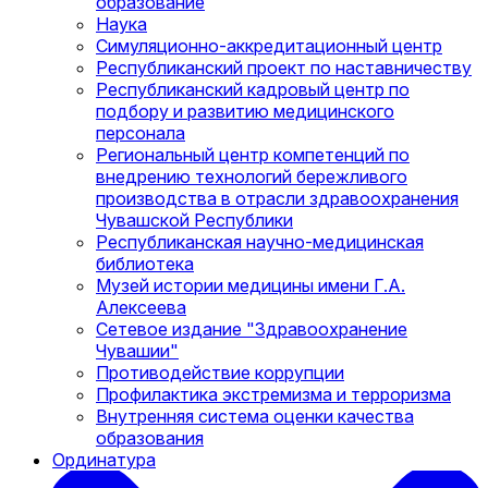
образование
Наука
Симуляционно-аккредитационный центр
Республиканский проект по наставничеству
Республиканский кадровый центр по
подбору и развитию медицинского
персонала
Региональный центр компетенций по
внедрению технологий бережливого
производства в отрасли здравоохранения
Чувашской Республики
Республиканская научно-медицинская
библиотека
Музей истории медицины имени Г.А.
Алексеева
Сетевое издание "Здравоохранение
Чувашии"
Противодействие коррупции
Профилактика экстремизма и терроризма
Внутренняя система оценки качества
образования
Ординатура