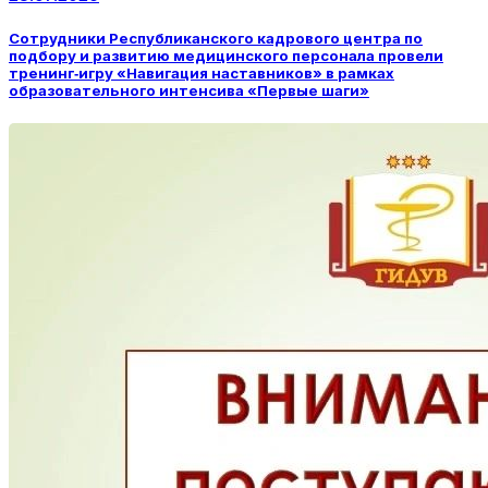
Сотрудники Республиканского кадрового центра по
подбору и развитию медицинского персонала провели
тренинг‑игру «Навигация наставников» в рамках
образовательного интенсива «Первые шаги»