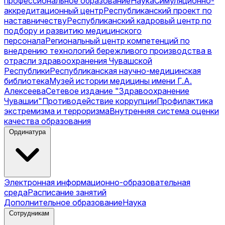
профессиональное образование
Наука
Симуляционно-
аккредитационный центр
Республиканский проект по
наставничеству
Республиканский кадровый центр по
подбору и развитию медицинского
персонала
Региональный центр компетенций по
внедрению технологий бережливого производства в
отрасли здравоохранения Чувашской
Республики
Республиканская научно-медицинская
библиотека
Музей истории медицины имени Г.А.
Алексеева
Сетевое издание "Здравоохранение
Чувашии"
Противодействие коррупции
Профилактика
экстремизма и терроризма
Внутренняя система оценки
качества образования
Ординатура
Электронная информационно-образовательная
среда
Расписание занятий
Дополнительное образование
Наука
Сотрудникам