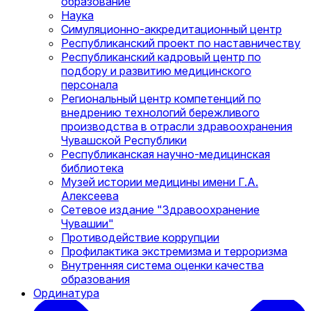
образование
Наука
Симуляционно-аккредитационный центр
Республиканский проект по наставничеству
Республиканский кадровый центр по
подбору и развитию медицинского
персонала
Региональный центр компетенций по
внедрению технологий бережливого
производства в отрасли здравоохранения
Чувашской Республики
Республиканская научно-медицинская
библиотека
Музей истории медицины имени Г.А.
Алексеева
Сетевое издание "Здравоохранение
Чувашии"
Противодействие коррупции
Профилактика экстремизма и терроризма
Внутренняя система оценки качества
образования
Ординатура