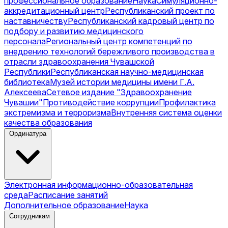
профессиональное образование
Наука
Симуляционно-
аккредитационный центр
Республиканский проект по
наставничеству
Республиканский кадровый центр по
подбору и развитию медицинского
персонала
Региональный центр компетенций по
внедрению технологий бережливого производства в
отрасли здравоохранения Чувашской
Республики
Республиканская научно-медицинская
библиотека
Музей истории медицины имени Г.А.
Алексеева
Сетевое издание "Здравоохранение
Чувашии"
Противодействие коррупции
Профилактика
экстремизма и терроризма
Внутренняя система оценки
качества образования
Ординатура
Электронная информационно-образовательная
среда
Расписание занятий
Дополнительное образование
Наука
Сотрудникам