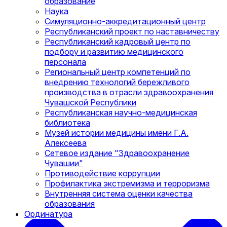
образование
Наука
Симуляционно-аккредитационный центр
Республиканский проект по наставничеству
Республиканский кадровый центр по
подбору и развитию медицинского
персонала
Региональный центр компетенций по
внедрению технологий бережливого
производства в отрасли здравоохранения
Чувашской Республики
Республиканская научно-медицинская
библиотека
Музей истории медицины имени Г.А.
Алексеева
Сетевое издание "Здравоохранение
Чувашии"
Противодействие коррупции
Профилактика экстремизма и терроризма
Внутренняя система оценки качества
образования
Ординатура