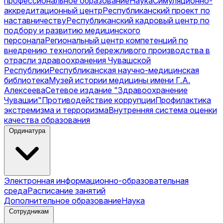
профессиональное образование
Наука
Симуляционно-
аккредитационный центр
Республиканский проект по
наставничеству
Республиканский кадровый центр по
подбору и развитию медицинского
персонала
Региональный центр компетенций по
внедрению технологий бережливого производства в
отрасли здравоохранения Чувашской
Республики
Республиканская научно-медицинская
библиотека
Музей истории медицины имени Г.А.
Алексеева
Сетевое издание "Здравоохранение
Чувашии"
Противодействие коррупции
Профилактика
экстремизма и терроризма
Внутренняя система оценки
качества образования
Ординатура
Электронная информационно-образовательная
среда
Расписание занятий
Дополнительное образование
Наука
Сотрудникам