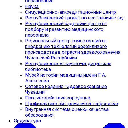
образование
Наука
Симуляционно-аккредитационный центр
Республиканский проект по наставничеству
Республиканский кадровый центр по
подбору и развитию медицинского
персонала
Региональный центр компетенций по
внедрению технологий бережливого
производства в отрасли здравоохранения
Чувашской Республики
Республиканская научно-медицинская
библиотека
Музей истории медицины имени Г.А.
Алексеева
Сетевое издание "Здравоохранение
Чувашии"
Противодействие коррупции
Профилактика экстремизма и терроризма
Внутренняя система оценки качества
образования
Ординатура