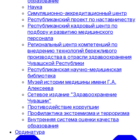
образование
Наука
Симуляционно-аккредитационный центр
Республиканский проект по наставничеству
Республиканский кадровый центр по
подбору и развитию медицинского
персонала
Региональный центр компетенций по
внедрению технологий бережливого
производства в отрасли здравоохранения
Чувашской Республики
Республиканская научно-медицинская
библиотека
Музей истории медицины имени Г.А.
Алексеева
Сетевое издание "Здравоохранение
Чувашии"
Противодействие коррупции
Профилактика экстремизма и терроризма
Внутренняя система оценки качества
образования
Ординатура