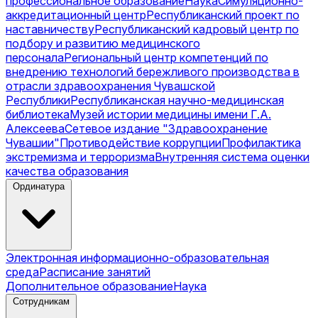
профессиональное образование
Наука
Симуляционно-
аккредитационный центр
Республиканский проект по
наставничеству
Республиканский кадровый центр по
подбору и развитию медицинского
персонала
Региональный центр компетенций по
внедрению технологий бережливого производства в
отрасли здравоохранения Чувашской
Республики
Республиканская научно-медицинская
библиотека
Музей истории медицины имени Г.А.
Алексеева
Сетевое издание "Здравоохранение
Чувашии"
Противодействие коррупции
Профилактика
экстремизма и терроризма
Внутренняя система оценки
качества образования
Ординатура
Электронная информационно-образовательная
среда
Расписание занятий
Дополнительное образование
Наука
Сотрудникам