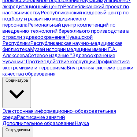
профессиональное образование
Наука
Симуляционно-
аккредитационный центр
Республиканский проект по
наставничеству
Республиканский кадровый центр по
подбору и развитию медицинского
персонала
Региональный центр компетенций по
внедрению технологий бережливого производства в
отрасли здравоохранения Чувашской
Республики
Республиканская научно-медицинская
библиотека
Музей истории медицины имени Г.А.
Алексеева
Сетевое издание "Здравоохранение
Чувашии"
Противодействие коррупции
Профилактика
экстремизма и терроризма
Внутренняя система оценки
качества образования
Ординатура
Электронная информационно-образовательная
среда
Расписание занятий
Дополнительное образование
Наука
Сотрудникам