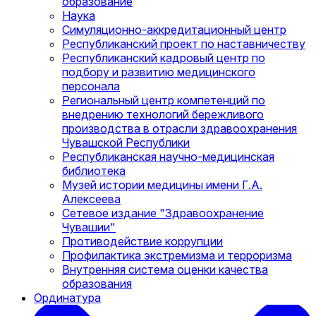
образование
Наука
Симуляционно-аккредитационный центр
Республиканский проект по наставничеству
Республиканский кадровый центр по
подбору и развитию медицинского
персонала
Региональный центр компетенций по
внедрению технологий бережливого
производства в отрасли здравоохранения
Чувашской Республики
Республиканская научно-медицинская
библиотека
Музей истории медицины имени Г.А.
Алексеева
Сетевое издание "Здравоохранение
Чувашии"
Противодействие коррупции
Профилактика экстремизма и терроризма
Внутренняя система оценки качества
образования
Ординатура