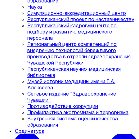
образование
Наука
Симуляционно-аккредитационный центр
Республиканский проект по наставничеству
Республиканский кадровый центр по
подбору и развитию медицинского
персонала
Региональный центр компетенций по
внедрению технологий бережливого
производства в отрасли здравоохранения
Чувашской Республики
Республиканская научно-медицинская
библиотека
Музей истории медицины имени Г.А.
Алексеева
Сетевое издание "Здравоохранение
Чувашии"
Противодействие коррупции
Профилактика экстремизма и терроризма
Внутренняя система оценки качества
образования
Ординатура