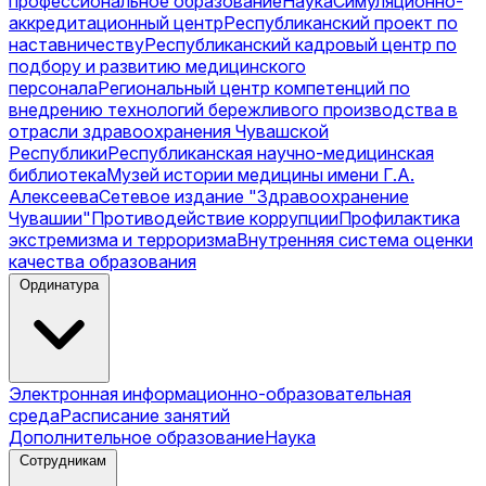
профессиональное образование
Наука
Симуляционно-
аккредитационный центр
Республиканский проект по
наставничеству
Республиканский кадровый центр по
подбору и развитию медицинского
персонала
Региональный центр компетенций по
внедрению технологий бережливого производства в
отрасли здравоохранения Чувашской
Республики
Республиканская научно-медицинская
библиотека
Музей истории медицины имени Г.А.
Алексеева
Сетевое издание "Здравоохранение
Чувашии"
Противодействие коррупции
Профилактика
экстремизма и терроризма
Внутренняя система оценки
качества образования
Ординатура
Электронная информационно-образовательная
среда
Расписание занятий
Дополнительное образование
Наука
Сотрудникам