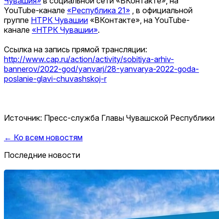
Чувашия»
в социальной сети «ВКонтакте», на
YouTube-канале
«Республика 21»
, в официальной
группе
НТРК Чувашии
«ВКонтакте», на YouTube-
канале
«НТРК Чувашии»
.
Ссылка на запись прямой трансляции:
http://www.cap.ru/action/
activity/sobitiya-arhiv-
bannerov/2022-god/yanvarj/28-
yanvarya-2022-goda-
poslanie-
glavi-chuvashskoj-r
Источник: Пресс-служба Главы Чувашской Республики
← Ко всем новостям
Последние новости