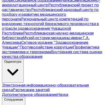
профессиональное образование
Наука
Симуляционно-
аккредитационный центр
Республиканский проект по
наставничеству
Республиканский кадровый центр по
подбору и развитию медицинского
персонала
Региональный центр компетенций по
внедрению технологий бережливого производства в
отрасли здравоохранения Чувашской
Республики
Республиканская научно-медицинская
библиотека
Музей истории медицины имени Г.А.
Алексеева
Сетевое издание "Здравоохранение
Чувашии"
Противодействие коррупции
Профилактика
экстремизма и терроризма
Внутренняя система оценки
качества образования
Ординатура
Электронная информационно-образовательная
среда
Расписание занятий
Дополнительное образование
Наука
Сотрудникам