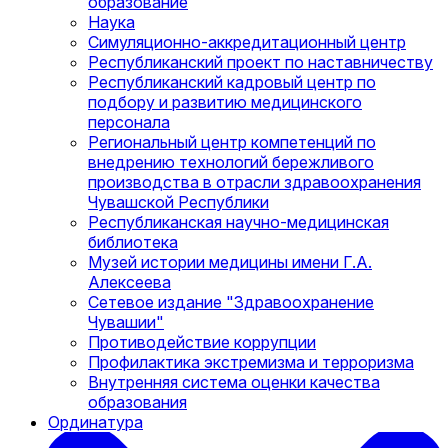
образование
Наука
Симуляционно-аккредитационный центр
Республиканский проект по наставничеству
Республиканский кадровый центр по
подбору и развитию медицинского
персонала
Региональный центр компетенций по
внедрению технологий бережливого
производства в отрасли здравоохранения
Чувашской Республики
Республиканская научно-медицинская
библиотека
Музей истории медицины имени Г.А.
Алексеева
Сетевое издание "Здравоохранение
Чувашии"
Противодействие коррупции
Профилактика экстремизма и терроризма
Внутренняя система оценки качества
образования
Ординатура