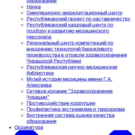
образование
Наука
Симуляционно-аккредитационный центр
Республиканский проект по наставничеству
Республиканский кадровый центр по
подбору и развитию медицинского
персонала
Региональный центр компетенций по
внедрению технологий бережливого
производства в отрасли здравоохранения
Чувашской Республики
Республиканская научно-медицинская
библиотека
Музей истории медицины имени Г.А.
Алексеева
Сетевое издание "Здравоохранение
Чувашии"
Противодействие коррупции
Профилактика экстремизма и терроризма
Внутренняя система оценки качества
образования
Ординатура