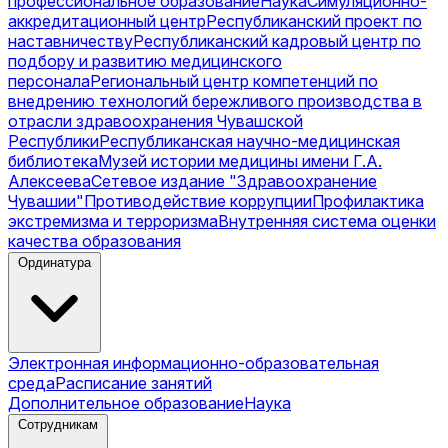
профессиональное образование
Наука
Симуляционно-
аккредитационный центр
Республиканский проект по
наставничеству
Республиканский кадровый центр по
подбору и развитию медицинского
персонала
Региональный центр компетенций по
внедрению технологий бережливого производства в
отрасли здравоохранения Чувашской
Республики
Республиканская научно-медицинская
библиотека
Музей истории медицины имени Г.А.
Алексеева
Сетевое издание "Здравоохранение
Чувашии"
Противодействие коррупции
Профилактика
экстремизма и терроризма
Внутренняя система оценки
качества образования
Ординатура
Электронная информационно-образовательная
среда
Расписание занятий
Дополнительное образование
Наука
Сотрудникам