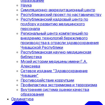
образование
Наука
Симуляционно-аккредитационный центр
Республиканский проект по наставничеству
Республиканский кадровый центр по
подбору и развитию медицинского
персонала
Региональный центр компетенций по
внедрению технологий бережливого
производства в отрасли здравоохранения
Чувашской Республики
Республиканская научно-медицинская
библиотека
Музей истории медицины имени Г.А.
Алексеева
Сетевое издание "Здравоохранение
Чувашии"
Противодействие коррупции
Профилактика экстремизма и терроризма
Внутренняя система оценки качества
образования
Ординатура