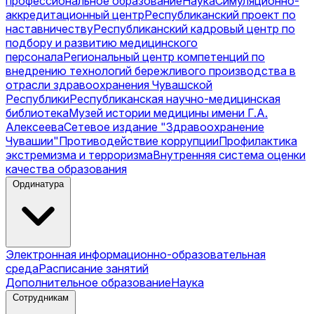
профессиональное образование
Наука
Симуляционно-
аккредитационный центр
Республиканский проект по
наставничеству
Республиканский кадровый центр по
подбору и развитию медицинского
персонала
Региональный центр компетенций по
внедрению технологий бережливого производства в
отрасли здравоохранения Чувашской
Республики
Республиканская научно-медицинская
библиотека
Музей истории медицины имени Г.А.
Алексеева
Сетевое издание "Здравоохранение
Чувашии"
Противодействие коррупции
Профилактика
экстремизма и терроризма
Внутренняя система оценки
качества образования
Ординатура
Электронная информационно-образовательная
среда
Расписание занятий
Дополнительное образование
Наука
Сотрудникам