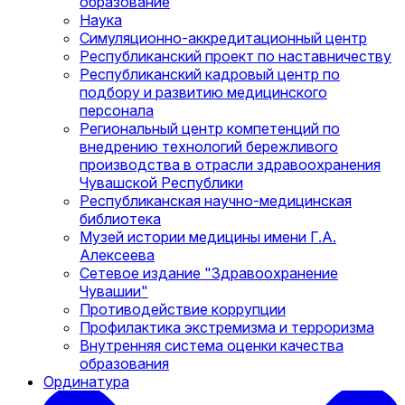
образование
Наука
Симуляционно-аккредитационный центр
Республиканский проект по наставничеству
Республиканский кадровый центр по
подбору и развитию медицинского
персонала
Региональный центр компетенций по
внедрению технологий бережливого
производства в отрасли здравоохранения
Чувашской Республики
Республиканская научно-медицинская
библиотека
Музей истории медицины имени Г.А.
Алексеева
Сетевое издание "Здравоохранение
Чувашии"
Противодействие коррупции
Профилактика экстремизма и терроризма
Внутренняя система оценки качества
образования
Ординатура