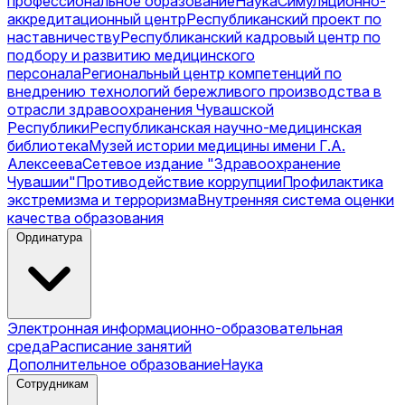
профессиональное образование
Наука
Симуляционно-
аккредитационный центр
Республиканский проект по
наставничеству
Республиканский кадровый центр по
подбору и развитию медицинского
персонала
Региональный центр компетенций по
внедрению технологий бережливого производства в
отрасли здравоохранения Чувашской
Республики
Республиканская научно-медицинская
библиотека
Музей истории медицины имени Г.А.
Алексеева
Сетевое издание "Здравоохранение
Чувашии"
Противодействие коррупции
Профилактика
экстремизма и терроризма
Внутренняя система оценки
качества образования
Ординатура
Электронная информационно-образовательная
среда
Расписание занятий
Дополнительное образование
Наука
Сотрудникам