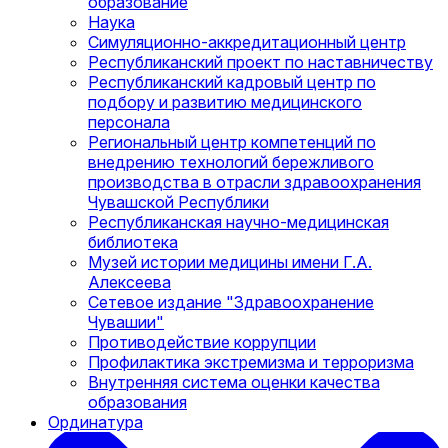
образование
Наука
Симуляционно-аккредитационный центр
Республиканский проект по наставничеству
Республиканский кадровый центр по
подбору и развитию медицинского
персонала
Региональный центр компетенций по
внедрению технологий бережливого
производства в отрасли здравоохранения
Чувашской Республики
Республиканская научно-медицинская
библиотека
Музей истории медицины имени Г.А.
Алексеева
Сетевое издание "Здравоохранение
Чувашии"
Противодействие коррупции
Профилактика экстремизма и терроризма
Внутренняя система оценки качества
образования
Ординатура