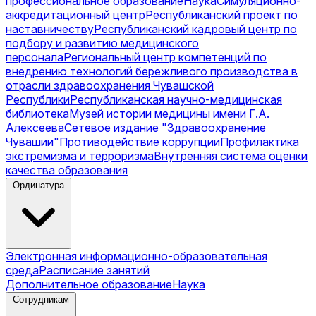
профессиональное образование
Наука
Симуляционно-
аккредитационный центр
Республиканский проект по
наставничеству
Республиканский кадровый центр по
подбору и развитию медицинского
персонала
Региональный центр компетенций по
внедрению технологий бережливого производства в
отрасли здравоохранения Чувашской
Республики
Республиканская научно-медицинская
библиотека
Музей истории медицины имени Г.А.
Алексеева
Сетевое издание "Здравоохранение
Чувашии"
Противодействие коррупции
Профилактика
экстремизма и терроризма
Внутренняя система оценки
качества образования
Ординатура
Электронная информационно-образовательная
среда
Расписание занятий
Дополнительное образование
Наука
Сотрудникам