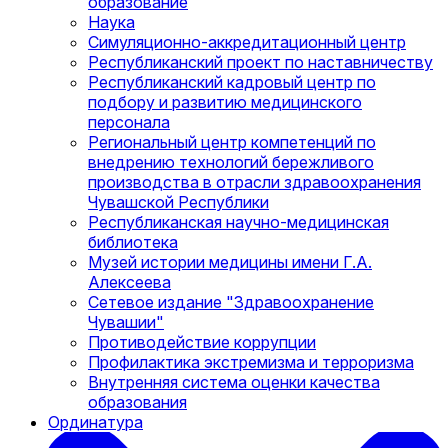
образование
Наука
Симуляционно-аккредитационный центр
Республиканский проект по наставничеству
Республиканский кадровый центр по
подбору и развитию медицинского
персонала
Региональный центр компетенций по
внедрению технологий бережливого
производства в отрасли здравоохранения
Чувашской Республики
Республиканская научно-медицинская
библиотека
Музей истории медицины имени Г.А.
Алексеева
Сетевое издание "Здравоохранение
Чувашии"
Противодействие коррупции
Профилактика экстремизма и терроризма
Внутренняя система оценки качества
образования
Ординатура