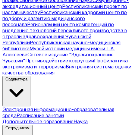
профессиональное образование
Наука
Симуляционно-
аккредитационный центр
Республиканский проект по
наставничеству
Республиканский кадровый центр по
подбору и развитию медицинского
персонала
Региональный центр компетенций по
внедрению технологий бережливого производства в
отрасли здравоохранения Чувашской
Республики
Республиканская научно-медицинская
библиотека
Музей истории медицины имени Г.А.
Алексеева
Сетевое издание "Здравоохранение
Чувашии"
Противодействие коррупции
Профилактика
экстремизма и терроризма
Внутренняя система оценки
качества образования
Ординатура
Электронная информационно-образовательная
среда
Расписание занятий
Дополнительное образование
Наука
Сотрудникам