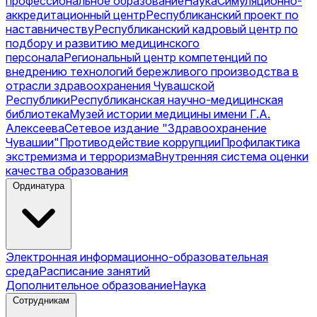
профессиональное образование
Наука
Симуляционно-
аккредитационный центр
Республиканский проект по
наставничеству
Республиканский кадровый центр по
подбору и развитию медицинского
персонала
Региональный центр компетенций по
внедрению технологий бережливого производства в
отрасли здравоохранения Чувашской
Республики
Республиканская научно-медицинская
библиотека
Музей истории медицины имени Г.А.
Алексеева
Сетевое издание "Здравоохранение
Чувашии"
Противодействие коррупции
Профилактика
экстремизма и терроризма
Внутренняя система оценки
качества образования
Ординатура
Электронная информационно-образовательная
среда
Расписание занятий
Дополнительное образование
Наука
Сотрудникам