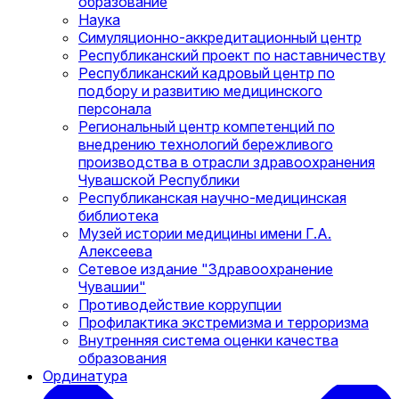
образование
Наука
Симуляционно-аккредитационный центр
Республиканский проект по наставничеству
Республиканский кадровый центр по
подбору и развитию медицинского
персонала
Региональный центр компетенций по
внедрению технологий бережливого
производства в отрасли здравоохранения
Чувашской Республики
Республиканская научно-медицинская
библиотека
Музей истории медицины имени Г.А.
Алексеева
Сетевое издание "Здравоохранение
Чувашии"
Противодействие коррупции
Профилактика экстремизма и терроризма
Внутренняя система оценки качества
образования
Ординатура