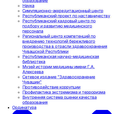
образование
Наука
Симуляционно-аккредитационный центр
Республиканский проект по наставничеству
Республиканский кадровый центр по
подбору и развитию медицинского
персонала
Региональный центр компетенций по
внедрению технологий бережливого
производства в отрасли здравоохранения
Чувашской Республики
Республиканская научно-медицинская
библиотека
Музей истории медицины имени Г.А.
Алексеева
Сетевое издание "Здравоохранение
Чувашии"
Противодействие коррупции
Профилактика экстремизма и терроризма
Внутренняя система оценки качества
образования
Ординатура