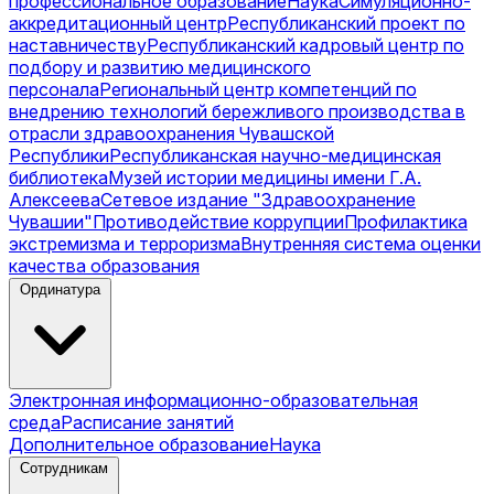
профессиональное образование
Наука
Симуляционно-
аккредитационный центр
Республиканский проект по
наставничеству
Республиканский кадровый центр по
подбору и развитию медицинского
персонала
Региональный центр компетенций по
внедрению технологий бережливого производства в
отрасли здравоохранения Чувашской
Республики
Республиканская научно-медицинская
библиотека
Музей истории медицины имени Г.А.
Алексеева
Сетевое издание "Здравоохранение
Чувашии"
Противодействие коррупции
Профилактика
экстремизма и терроризма
Внутренняя система оценки
качества образования
Ординатура
Электронная информационно-образовательная
среда
Расписание занятий
Дополнительное образование
Наука
Сотрудникам