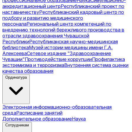
профессиональное образование
Наука
Симуляционно-
аккредитационный центр
Республиканский проект по
наставничеству
Республиканский кадровый центр по
подбору и развитию медицинского
персонала
Региональный центр компетенций по
внедрению технологий бережливого производства в
отрасли здравоохранения Чувашской
Республики
Республиканская научно-медицинская
библиотека
Музей истории медицины имени Г.А.
Алексеева
Сетевое издание "Здравоохранение
Чувашии"
Противодействие коррупции
Профилактика
экстремизма и терроризма
Внутренняя система оценки
качества образования
Ординатура
Электронная информационно-образовательная
среда
Расписание занятий
Дополнительное образование
Наука
Сотрудникам