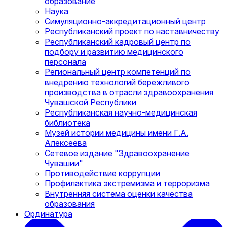
образование
Наука
Симуляционно-аккредитационный центр
Республиканский проект по наставничеству
Республиканский кадровый центр по
подбору и развитию медицинского
персонала
Региональный центр компетенций по
внедрению технологий бережливого
производства в отрасли здравоохранения
Чувашской Республики
Республиканская научно-медицинская
библиотека
Музей истории медицины имени Г.А.
Алексеева
Сетевое издание "Здравоохранение
Чувашии"
Противодействие коррупции
Профилактика экстремизма и терроризма
Внутренняя система оценки качества
образования
Ординатура