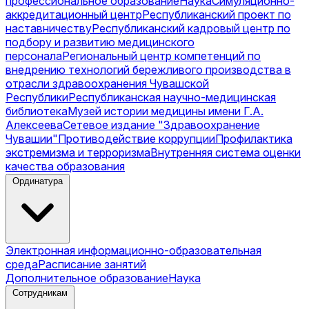
профессиональное образование
Наука
Симуляционно-
аккредитационный центр
Республиканский проект по
наставничеству
Республиканский кадровый центр по
подбору и развитию медицинского
персонала
Региональный центр компетенций по
внедрению технологий бережливого производства в
отрасли здравоохранения Чувашской
Республики
Республиканская научно-медицинская
библиотека
Музей истории медицины имени Г.А.
Алексеева
Сетевое издание "Здравоохранение
Чувашии"
Противодействие коррупции
Профилактика
экстремизма и терроризма
Внутренняя система оценки
качества образования
Ординатура
Электронная информационно-образовательная
среда
Расписание занятий
Дополнительное образование
Наука
Сотрудникам