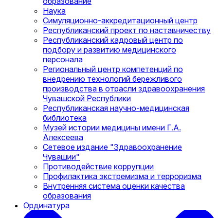
образование
Наука
Симуляционно-аккредитационный центр
Республиканский проект по наставничеству
Республиканский кадровый центр по
подбору и развитию медицинского
персонала
Региональный центр компетенций по
внедрению технологий бережливого
производства в отрасли здравоохранения
Чувашской Республики
Республиканская научно-медицинская
библиотека
Музей истории медицины имени Г.А.
Алексеева
Сетевое издание "Здравоохранение
Чувашии"
Противодействие коррупции
Профилактика экстремизма и терроризма
Внутренняя система оценки качества
образования
Ординатура