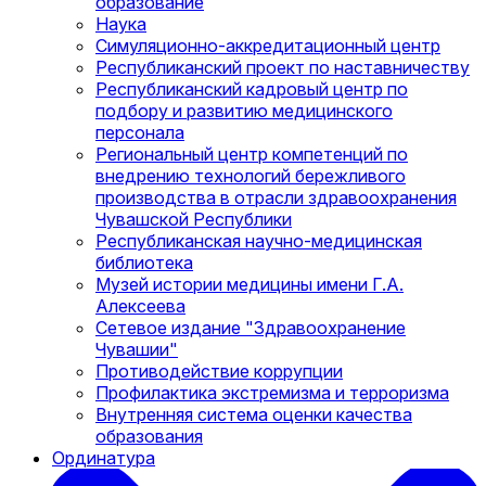
образование
Наука
Симуляционно-аккредитационный центр
Республиканский проект по наставничеству
Республиканский кадровый центр по
подбору и развитию медицинского
персонала
Региональный центр компетенций по
внедрению технологий бережливого
производства в отрасли здравоохранения
Чувашской Республики
Республиканская научно-медицинская
библиотека
Музей истории медицины имени Г.А.
Алексеева
Сетевое издание "Здравоохранение
Чувашии"
Противодействие коррупции
Профилактика экстремизма и терроризма
Внутренняя система оценки качества
образования
Ординатура