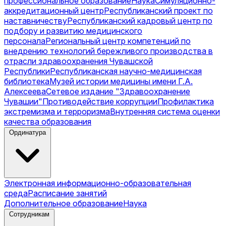
профессиональное образование
Наука
Симуляционно-
аккредитационный центр
Республиканский проект по
наставничеству
Республиканский кадровый центр по
подбору и развитию медицинского
персонала
Региональный центр компетенций по
внедрению технологий бережливого производства в
отрасли здравоохранения Чувашской
Республики
Республиканская научно-медицинская
библиотека
Музей истории медицины имени Г.А.
Алексеева
Сетевое издание "Здравоохранение
Чувашии"
Противодействие коррупции
Профилактика
экстремизма и терроризма
Внутренняя система оценки
качества образования
Ординатура
Электронная информационно-образовательная
среда
Расписание занятий
Дополнительное образование
Наука
Сотрудникам