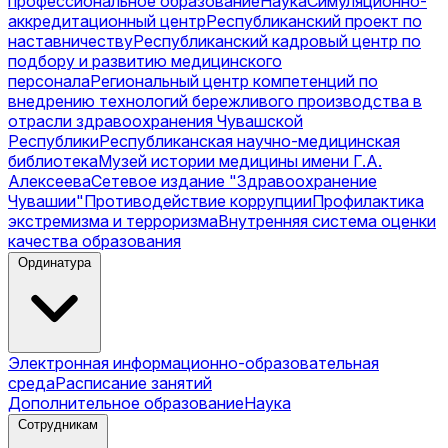
профессиональное образование
Наука
Симуляционно-
аккредитационный центр
Республиканский проект по
наставничеству
Республиканский кадровый центр по
подбору и развитию медицинского
персонала
Региональный центр компетенций по
внедрению технологий бережливого производства в
отрасли здравоохранения Чувашской
Республики
Республиканская научно-медицинская
библиотека
Музей истории медицины имени Г.А.
Алексеева
Сетевое издание "Здравоохранение
Чувашии"
Противодействие коррупции
Профилактика
экстремизма и терроризма
Внутренняя система оценки
качества образования
Ординатура
Электронная информационно-образовательная
среда
Расписание занятий
Дополнительное образование
Наука
Сотрудникам