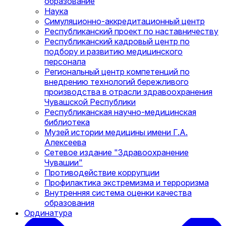
образование
Наука
Симуляционно-аккредитационный центр
Республиканский проект по наставничеству
Республиканский кадровый центр по
подбору и развитию медицинского
персонала
Региональный центр компетенций по
внедрению технологий бережливого
производства в отрасли здравоохранения
Чувашской Республики
Республиканская научно-медицинская
библиотека
Музей истории медицины имени Г.А.
Алексеева
Сетевое издание "Здравоохранение
Чувашии"
Противодействие коррупции
Профилактика экстремизма и терроризма
Внутренняя система оценки качества
образования
Ординатура