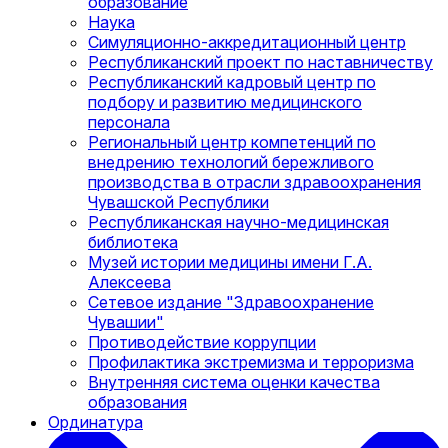
образование
Наука
Симуляционно-аккредитационный центр
Республиканский проект по наставничеству
Республиканский кадровый центр по
подбору и развитию медицинского
персонала
Региональный центр компетенций по
внедрению технологий бережливого
производства в отрасли здравоохранения
Чувашской Республики
Республиканская научно-медицинская
библиотека
Музей истории медицины имени Г.А.
Алексеева
Сетевое издание "Здравоохранение
Чувашии"
Противодействие коррупции
Профилактика экстремизма и терроризма
Внутренняя система оценки качества
образования
Ординатура