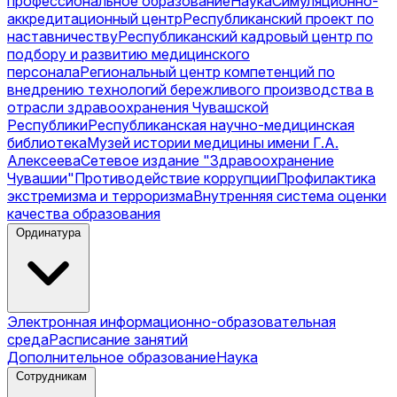
профессиональное образование
Наука
Симуляционно-
аккредитационный центр
Республиканский проект по
наставничеству
Республиканский кадровый центр по
подбору и развитию медицинского
персонала
Региональный центр компетенций по
внедрению технологий бережливого производства в
отрасли здравоохранения Чувашской
Республики
Республиканская научно-медицинская
библиотека
Музей истории медицины имени Г.А.
Алексеева
Сетевое издание "Здравоохранение
Чувашии"
Противодействие коррупции
Профилактика
экстремизма и терроризма
Внутренняя система оценки
качества образования
Ординатура
Электронная информационно-образовательная
среда
Расписание занятий
Дополнительное образование
Наука
Сотрудникам