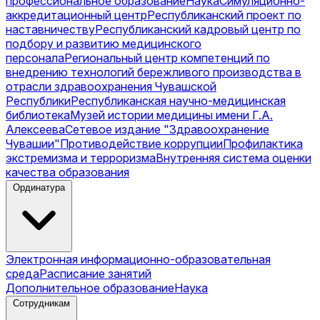
профессиональное образование
Наука
Симуляционно-
аккредитационный центр
Республиканский проект по
наставничеству
Республиканский кадровый центр по
подбору и развитию медицинского
персонала
Региональный центр компетенций по
внедрению технологий бережливого производства в
отрасли здравоохранения Чувашской
Республики
Республиканская научно-медицинская
библиотека
Музей истории медицины имени Г.А.
Алексеева
Сетевое издание "Здравоохранение
Чувашии"
Противодействие коррупции
Профилактика
экстремизма и терроризма
Внутренняя система оценки
качества образования
Ординатура
Электронная информационно-образовательная
среда
Расписание занятий
Дополнительное образование
Наука
Сотрудникам