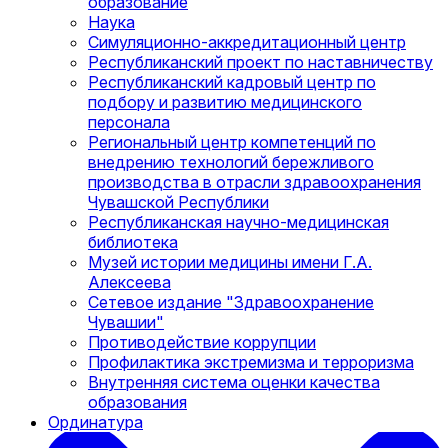
образование
Наука
Симуляционно-аккредитационный центр
Республиканский проект по наставничеству
Республиканский кадровый центр по
подбору и развитию медицинского
персонала
Региональный центр компетенций по
внедрению технологий бережливого
производства в отрасли здравоохранения
Чувашской Республики
Республиканская научно-медицинская
библиотека
Музей истории медицины имени Г.А.
Алексеева
Сетевое издание "Здравоохранение
Чувашии"
Противодействие коррупции
Профилактика экстремизма и терроризма
Внутренняя система оценки качества
образования
Ординатура