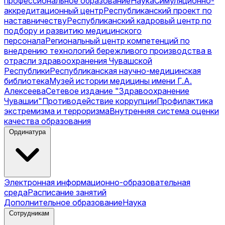
профессиональное образование
Наука
Симуляционно-
аккредитационный центр
Республиканский проект по
наставничеству
Республиканский кадровый центр по
подбору и развитию медицинского
персонала
Региональный центр компетенций по
внедрению технологий бережливого производства в
отрасли здравоохранения Чувашской
Республики
Республиканская научно-медицинская
библиотека
Музей истории медицины имени Г.А.
Алексеева
Сетевое издание "Здравоохранение
Чувашии"
Противодействие коррупции
Профилактика
экстремизма и терроризма
Внутренняя система оценки
качества образования
Ординатура
Электронная информационно-образовательная
среда
Расписание занятий
Дополнительное образование
Наука
Сотрудникам