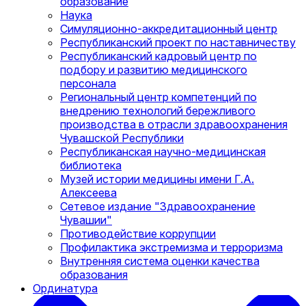
образование
Наука
Симуляционно-аккредитационный центр
Республиканский проект по наставничеству
Республиканский кадровый центр по
подбору и развитию медицинского
персонала
Региональный центр компетенций по
внедрению технологий бережливого
производства в отрасли здравоохранения
Чувашской Республики
Республиканская научно-медицинская
библиотека
Музей истории медицины имени Г.А.
Алексеева
Сетевое издание "Здравоохранение
Чувашии"
Противодействие коррупции
Профилактика экстремизма и терроризма
Внутренняя система оценки качества
образования
Ординатура