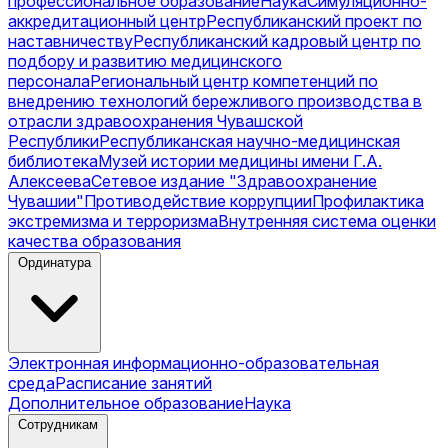
профессиональное образование
Наука
Симуляционно-
аккредитационный центр
Республиканский проект по
наставничеству
Республиканский кадровый центр по
подбору и развитию медицинского
персонала
Региональный центр компетенций по
внедрению технологий бережливого производства в
отрасли здравоохранения Чувашской
Республики
Республиканская научно-медицинская
библиотека
Музей истории медицины имени Г.А.
Алексеева
Сетевое издание "Здравоохранение
Чувашии"
Противодействие коррупции
Профилактика
экстремизма и терроризма
Внутренняя система оценки
качества образования
Ординатура
Электронная информационно-образовательная
среда
Расписание занятий
Дополнительное образование
Наука
Сотрудникам