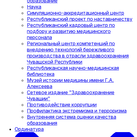
образование
Наука
Симуляционно-аккредитационный центр
Республиканский проект по наставничеству
Республиканский кадровый центр по
подбору и развитию медицинского
персонала
Региональный центр компетенций по
внедрению технологий бережливого
производства в отрасли здравоохранения
Чувашской Республики
Республиканская научно-медицинская
библиотека
Музей истории медицины имени Г.А.
Алексеева
Сетевое издание "Здравоохранение
Чувашии"
Противодействие коррупции
Профилактика экстремизма и терроризма
Внутренняя система оценки качества
образования
Ординатура