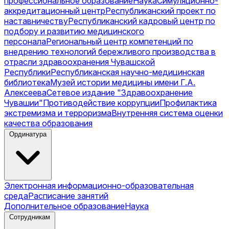
профессиональное образование
Наука
Симуляционно-
аккредитационный центр
Республиканский проект по
наставничеству
Республиканский кадровый центр по
подбору и развитию медицинского
персонала
Региональный центр компетенций по
внедрению технологий бережливого производства в
отрасли здравоохранения Чувашской
Республики
Республиканская научно-медицинская
библиотека
Музей истории медицины имени Г.А.
Алексеева
Сетевое издание "Здравоохранение
Чувашии"
Противодействие коррупции
Профилактика
экстремизма и терроризма
Внутренняя система оценки
качества образования
Ординатура
Электронная информационно-образовательная
среда
Расписание занятий
Дополнительное образование
Наука
Сотрудникам