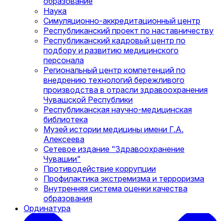
образование
Наука
Симуляционно-аккредитационный центр
Республиканский проект по наставничеству
Республиканский кадровый центр по
подбору и развитию медицинского
персонала
Региональный центр компетенций по
внедрению технологий бережливого
производства в отрасли здравоохранения
Чувашской Республики
Республиканская научно-медицинская
библиотека
Музей истории медицины имени Г.А.
Алексеева
Сетевое издание "Здравоохранение
Чувашии"
Противодействие коррупции
Профилактика экстремизма и терроризма
Внутренняя система оценки качества
образования
Ординатура