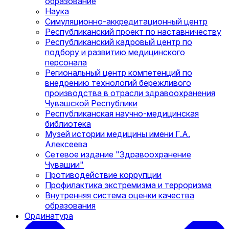
образование
Наука
Симуляционно-аккредитационный центр
Республиканский проект по наставничеству
Республиканский кадровый центр по
подбору и развитию медицинского
персонала
Региональный центр компетенций по
внедрению технологий бережливого
производства в отрасли здравоохранения
Чувашской Республики
Республиканская научно-медицинская
библиотека
Музей истории медицины имени Г.А.
Алексеева
Сетевое издание "Здравоохранение
Чувашии"
Противодействие коррупции
Профилактика экстремизма и терроризма
Внутренняя система оценки качества
образования
Ординатура