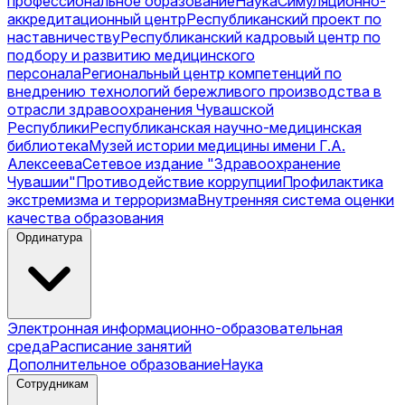
профессиональное образование
Наука
Симуляционно-
аккредитационный центр
Республиканский проект по
наставничеству
Республиканский кадровый центр по
подбору и развитию медицинского
персонала
Региональный центр компетенций по
внедрению технологий бережливого производства в
отрасли здравоохранения Чувашской
Республики
Республиканская научно-медицинская
библиотека
Музей истории медицины имени Г.А.
Алексеева
Сетевое издание "Здравоохранение
Чувашии"
Противодействие коррупции
Профилактика
экстремизма и терроризма
Внутренняя система оценки
качества образования
Ординатура
Электронная информационно-образовательная
среда
Расписание занятий
Дополнительное образование
Наука
Сотрудникам