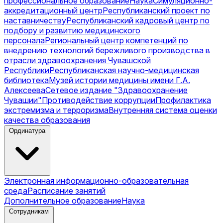
профессиональное образование
Наука
Симуляционно-
аккредитационный центр
Республиканский проект по
наставничеству
Республиканский кадровый центр по
подбору и развитию медицинского
персонала
Региональный центр компетенций по
внедрению технологий бережливого производства в
отрасли здравоохранения Чувашской
Республики
Республиканская научно-медицинская
библиотека
Музей истории медицины имени Г.А.
Алексеева
Сетевое издание "Здравоохранение
Чувашии"
Противодействие коррупции
Профилактика
экстремизма и терроризма
Внутренняя система оценки
качества образования
Ординатура
Электронная информационно-образовательная
среда
Расписание занятий
Дополнительное образование
Наука
Сотрудникам