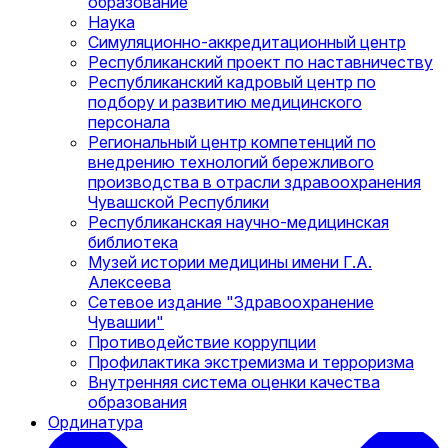
образование
Наука
Симуляционно-аккредитационный центр
Республиканский проект по наставничеству
Республиканский кадровый центр по
подбору и развитию медицинского
персонала
Региональный центр компетенций по
внедрению технологий бережливого
производства в отрасли здравоохранения
Чувашской Республики
Республиканская научно-медицинская
библиотека
Музей истории медицины имени Г.А.
Алексеева
Сетевое издание "Здравоохранение
Чувашии"
Противодействие коррупции
Профилактика экстремизма и терроризма
Внутренняя система оценки качества
образования
Ординатура