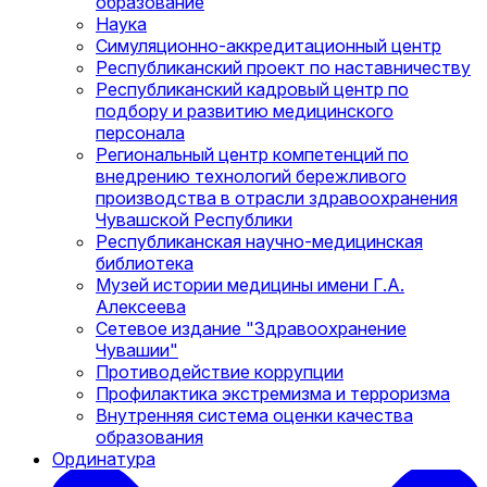
образование
Наука
Симуляционно-аккредитационный центр
Республиканский проект по наставничеству
Республиканский кадровый центр по
подбору и развитию медицинского
персонала
Региональный центр компетенций по
внедрению технологий бережливого
производства в отрасли здравоохранения
Чувашской Республики
Республиканская научно-медицинская
библиотека
Музей истории медицины имени Г.А.
Алексеева
Сетевое издание "Здравоохранение
Чувашии"
Противодействие коррупции
Профилактика экстремизма и терроризма
Внутренняя система оценки качества
образования
Ординатура