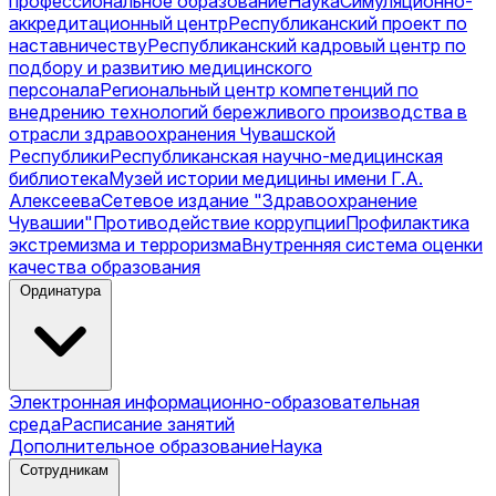
профессиональное образование
Наука
Симуляционно-
аккредитационный центр
Республиканский проект по
наставничеству
Республиканский кадровый центр по
подбору и развитию медицинского
персонала
Региональный центр компетенций по
внедрению технологий бережливого производства в
отрасли здравоохранения Чувашской
Республики
Республиканская научно-медицинская
библиотека
Музей истории медицины имени Г.А.
Алексеева
Сетевое издание "Здравоохранение
Чувашии"
Противодействие коррупции
Профилактика
экстремизма и терроризма
Внутренняя система оценки
качества образования
Ординатура
Электронная информационно-образовательная
среда
Расписание занятий
Дополнительное образование
Наука
Сотрудникам