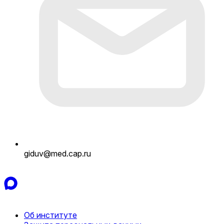
giduv@med.cap.ru
Об институте