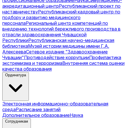
профессиональное образование
Наука
Симуляционно-
аккредитационный центр
Республиканский проект по
наставничеству
Республиканский кадровый центр по
подбору и развитию медицинского
персонала
Региональный центр компетенций по
внедрению технологий бережливого производства в
отрасли здравоохранения Чувашской
Республики
Республиканская научно-медицинская
библиотека
Музей истории медицины имени Г.А.
Алексеева
Сетевое издание "Здравоохранение
Чувашии"
Противодействие коррупции
Профилактика
экстремизма и терроризма
Внутренняя система оценки
качества образования
Ординатура
Электронная информационно-образовательная
среда
Расписание занятий
Дополнительное образование
Наука
Сотрудникам