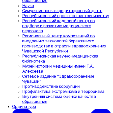
образование
Наука
Симуляционно-аккредитационный центр
Республиканский проект по наставничеству
Республиканский кадровый центр по
подбору и развитию медицинского
персонала
Региональный центр компетенций по
внедрению технологий бережливого
производства в отрасли здравоохранения
Чувашской Республики
Республиканская научно-медицинская
библиотека
Музей истории медицины имени Г.А.
Алексеева
Сетевое издание "Здравоохранение
Чувашии"
Противодействие коррупции
Профилактика экстремизма и терроризма
Внутренняя система оценки качества
образования
Ординатура