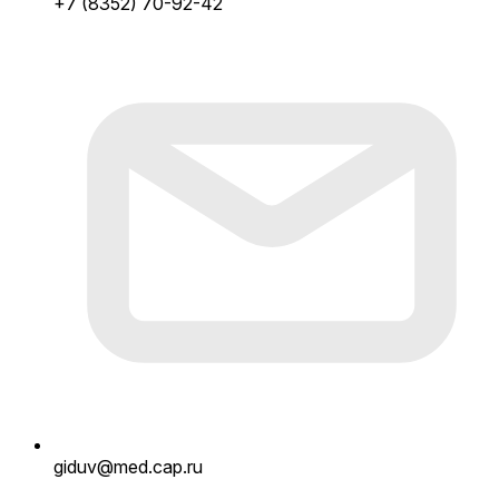
+7 (8352) 70-92-42
giduv@med.cap.ru