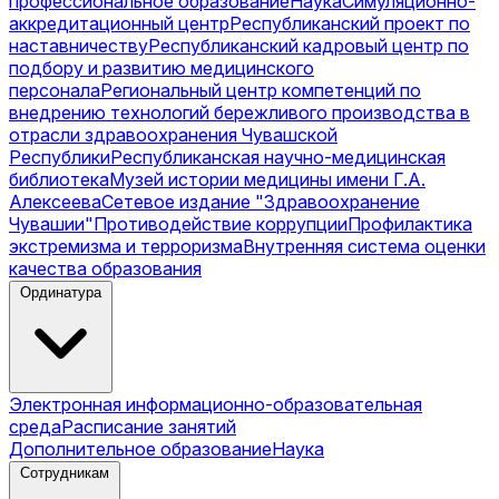
профессиональное образование
Наука
Симуляционно-
аккредитационный центр
Республиканский проект по
наставничеству
Республиканский кадровый центр по
подбору и развитию медицинского
персонала
Региональный центр компетенций по
внедрению технологий бережливого производства в
отрасли здравоохранения Чувашской
Республики
Республиканская научно-медицинская
библиотека
Музей истории медицины имени Г.А.
Алексеева
Сетевое издание "Здравоохранение
Чувашии"
Противодействие коррупции
Профилактика
экстремизма и терроризма
Внутренняя система оценки
качества образования
Ординатура
Электронная информационно-образовательная
среда
Расписание занятий
Дополнительное образование
Наука
Сотрудникам