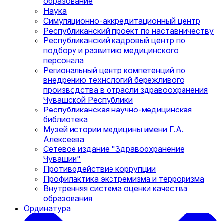
образование
Наука
Симуляционно-аккредитационный центр
Республиканский проект по наставничеству
Республиканский кадровый центр по
подбору и развитию медицинского
персонала
Региональный центр компетенций по
внедрению технологий бережливого
производства в отрасли здравоохранения
Чувашской Республики
Республиканская научно-медицинская
библиотека
Музей истории медицины имени Г.А.
Алексеева
Сетевое издание "Здравоохранение
Чувашии"
Противодействие коррупции
Профилактика экстремизма и терроризма
Внутренняя система оценки качества
образования
Ординатура