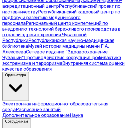
профессиональное образование
Наука
Симуляционно-
аккредитационный центр
Республиканский проект по
наставничеству
Республиканский кадровый центр по
подбору и развитию медицинского
персонала
Региональный центр компетенций по
внедрению технологий бережливого производства в
отрасли здравоохранения Чувашской
Республики
Республиканская научно-медицинская
библиотека
Музей истории медицины имени Г.А.
Алексеева
Сетевое издание "Здравоохранение
Чувашии"
Противодействие коррупции
Профилактика
экстремизма и терроризма
Внутренняя система оценки
качества образования
Ординатура
Электронная информационно-образовательная
среда
Расписание занятий
Дополнительное образование
Наука
Сотрудникам