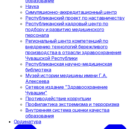
образование
Наука
Симуляционно-аккредитационный центр
Республиканский проект по наставничеству
Республиканский кадровый центр по
подбору и развитию медицинского
персонала
Региональный центр компетенций по
внедрению технологий бережливого
производства в отрасли здравоохранения
Чувашской Республики
Республиканская научно-медицинская
библиотека
Музей истории медицины имени Г.А.
Алексеева
Сетевое издание "Здравоохранение
Чувашии"
Противодействие коррупции
Профилактика экстремизма и терроризма
Внутренняя система оценки качества
образования
Ординатура