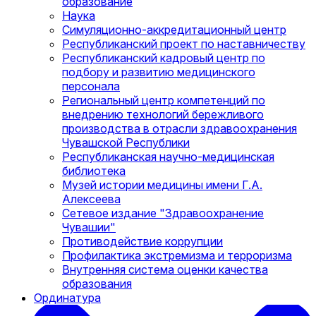
образование
Наука
Симуляционно-аккредитационный центр
Республиканский проект по наставничеству
Республиканский кадровый центр по
подбору и развитию медицинского
персонала
Региональный центр компетенций по
внедрению технологий бережливого
производства в отрасли здравоохранения
Чувашской Республики
Республиканская научно-медицинская
библиотека
Музей истории медицины имени Г.А.
Алексеева
Сетевое издание "Здравоохранение
Чувашии"
Противодействие коррупции
Профилактика экстремизма и терроризма
Внутренняя система оценки качества
образования
Ординатура