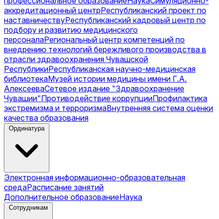
профессиональное образование
Наука
Симуляционно-
аккредитационный центр
Республиканский проект по
наставничеству
Республиканский кадровый центр по
подбору и развитию медицинского
персонала
Региональный центр компетенций по
внедрению технологий бережливого производства в
отрасли здравоохранения Чувашской
Республики
Республиканская научно-медицинская
библиотека
Музей истории медицины имени Г.А.
Алексеева
Сетевое издание "Здравоохранение
Чувашии"
Противодействие коррупции
Профилактика
экстремизма и терроризма
Внутренняя система оценки
качества образования
Ординатура
Электронная информационно-образовательная
среда
Расписание занятий
Дополнительное образование
Наука
Сотрудникам