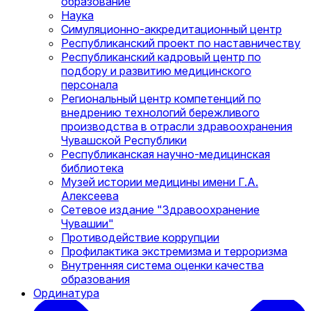
образование
Наука
Симуляционно-аккредитационный центр
Республиканский проект по наставничеству
Республиканский кадровый центр по
подбору и развитию медицинского
персонала
Региональный центр компетенций по
внедрению технологий бережливого
производства в отрасли здравоохранения
Чувашской Республики
Республиканская научно-медицинская
библиотека
Музей истории медицины имени Г.А.
Алексеева
Сетевое издание "Здравоохранение
Чувашии"
Противодействие коррупции
Профилактика экстремизма и терроризма
Внутренняя система оценки качества
образования
Ординатура