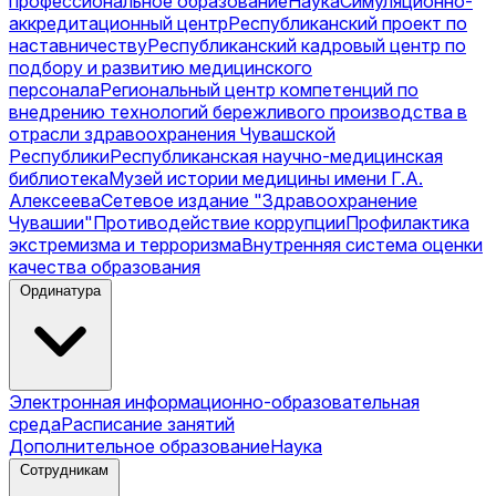
профессиональное образование
Наука
Симуляционно-
аккредитационный центр
Республиканский проект по
наставничеству
Республиканский кадровый центр по
подбору и развитию медицинского
персонала
Региональный центр компетенций по
внедрению технологий бережливого производства в
отрасли здравоохранения Чувашской
Республики
Республиканская научно-медицинская
библиотека
Музей истории медицины имени Г.А.
Алексеева
Сетевое издание "Здравоохранение
Чувашии"
Противодействие коррупции
Профилактика
экстремизма и терроризма
Внутренняя система оценки
качества образования
Ординатура
Электронная информационно-образовательная
среда
Расписание занятий
Дополнительное образование
Наука
Сотрудникам