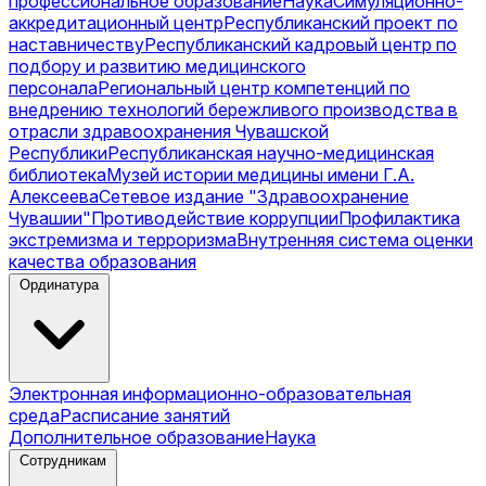
профессиональное образование
Наука
Симуляционно-
аккредитационный центр
Республиканский проект по
наставничеству
Республиканский кадровый центр по
подбору и развитию медицинского
персонала
Региональный центр компетенций по
внедрению технологий бережливого производства в
отрасли здравоохранения Чувашской
Республики
Республиканская научно-медицинская
библиотека
Музей истории медицины имени Г.А.
Алексеева
Сетевое издание "Здравоохранение
Чувашии"
Противодействие коррупции
Профилактика
экстремизма и терроризма
Внутренняя система оценки
качества образования
Ординатура
Электронная информационно-образовательная
среда
Расписание занятий
Дополнительное образование
Наука
Сотрудникам