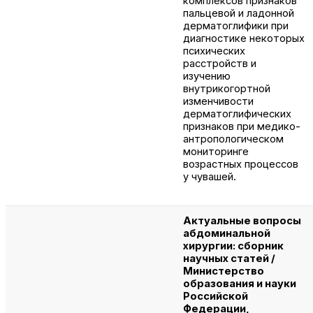
комплексов признаков
пальцевой и ладонной
дерматоглифики при
диагностике некоторых
психических
расстройств и
изучению
внутрикогортной
изменчивости
дерматоглифических
признаков при медико-
антропологическом
мониторинге
возрастных процессов
у чувашей.
Актуальные вопросы
абдоминальной
хирургии: сборник
научных статей /
Министерство
образования и науки
Российской
Федерации,