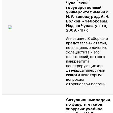
Чувашский
государственный
университет имени И.
Н. Ульянова; ред. А. Н.
Волков. - Чебоксары:
Изд-во Чуваш. ун-та,
2009. - 117 с.
Аннотация: В сборнике
представлены статьи,
посвященные лечению
холецистита и его
осложнений, острого
панкреатита
пенетрирующих язв
двенадцатиперстной
кишки и некоторым
вопросам
оториноларингологии.
Ситуационные задачи
по факультетской
хирургии: учебное