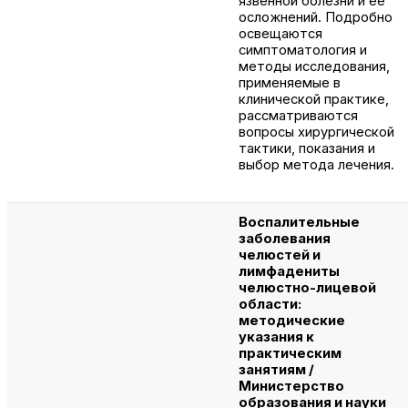
язвенной болезни и ее
осложнений. Подробно
освещаются
симптоматология и
методы исследования,
применяемые в
клинической практике,
рассматриваются
вопросы хирургической
тактики, показания и
выбор метода лечения.
Воспалительные
заболевания
челюстей и
лимфадениты
челюстно-лицевой
области:
методические
указания к
практическим
занятиям /
Министерство
образования и науки