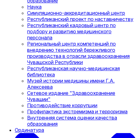
образование
Наука
Симуляционно-аккредитационный центр
Республиканский проект по наставничеству
Республиканский кадровый центр по
подбору и развитию медицинского
персонала
Региональный центр компетенций по
внедрению технологий бережливого
производства в отрасли здравоохранения
Чувашской Республики
Республиканская научно-медицинская
библиотека
Музей истории медицины имени Г.А.
Алексеева
Сетевое издание "Здравоохранение
Чувашии"
Противодействие коррупции
Профилактика экстремизма и терроризма
Внутренняя система оценки качества
образования
Ординатура