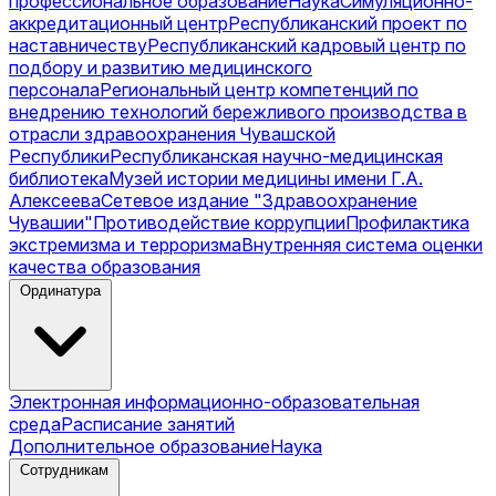
профессиональное образование
Наука
Симуляционно-
аккредитационный центр
Республиканский проект по
наставничеству
Республиканский кадровый центр по
подбору и развитию медицинского
персонала
Региональный центр компетенций по
внедрению технологий бережливого производства в
отрасли здравоохранения Чувашской
Республики
Республиканская научно-медицинская
библиотека
Музей истории медицины имени Г.А.
Алексеева
Сетевое издание "Здравоохранение
Чувашии"
Противодействие коррупции
Профилактика
экстремизма и терроризма
Внутренняя система оценки
качества образования
Ординатура
Электронная информационно-образовательная
среда
Расписание занятий
Дополнительное образование
Наука
Сотрудникам