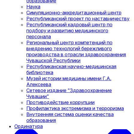
образование
Наука
Симуляционно-аккредитационный центр
Республиканский проект по наставничеству
Республиканский кадровый центр по
подбору и развитию медицинского
персонала
Региональный центр компетенций по
внедрению технологий бережливого
производства в отрасли здравоохранения
Чувашской Республики
Республиканская научно-медицинская
библиотека
Музей истории медицины имени Г.А.
Алексеева
Сетевое издание "Здравоохранение
Чувашии"
Противодействие коррупции
Профилактика экстремизма и терроризма
Внутренняя система оценки качества
образования
Ординатура