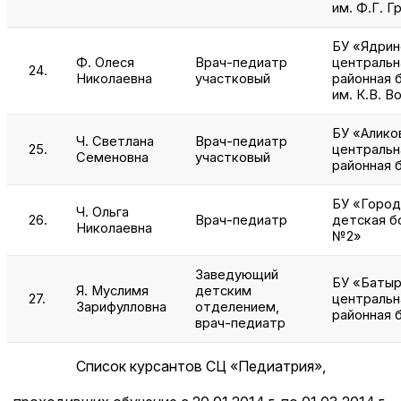
им. Ф.Г. Г
БУ «Ядрин
Ф. Олеся
Врач-педиатр
центральн
24.
Николаевна
участковый
районная 
им. К.В. В
БУ «Алико
Ч. Светлана
Врач-педиатр
25.
центральн
Семеновна
участковый
районная 
БУ «Город
Ч. Ольга
26.
Врач-педиатр
детская б
Николаевна
№2»
Заведующий
БУ «Батыр
Я. Муслимя
детским
27.
центральн
Зарифулловна
отделением,
районная 
врач-педиатр
Список курсантов СЦ «Педиатрия»,