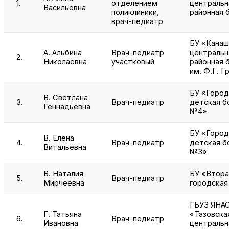
1.
отделением
центральн
Васильевна
поликлиники,
районная 
врач-педиатр
БУ «Канаш
А. Альбина
Врач-педиатр
центральн
2.
Николаевна
участковый
районная 
им. Ф.Г. Г
БУ «Город
В. Светлана
3.
Врач-педиатр
детская б
Геннадьевна
№4»
БУ «Город
В. Елена
4.
Врач-педиатр
детская б
Витальевна
№3»
В. Наталия
БУ «Втора
5.
Врач-педиатр
Мирчеевна
городская
ГБУЗ ЯНА
Г. Татьяна
«Тазовска
6.
Врач-педиатр
Ивановна
центральн