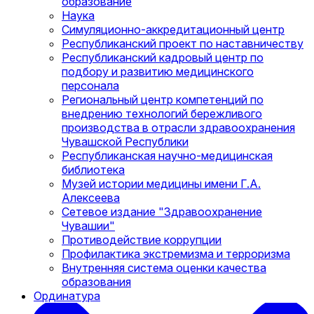
образование
Наука
Симуляционно-аккредитационный центр
Республиканский проект по наставничеству
Республиканский кадровый центр по
подбору и развитию медицинского
персонала
Региональный центр компетенций по
внедрению технологий бережливого
производства в отрасли здравоохранения
Чувашской Республики
Республиканская научно-медицинская
библиотека
Музей истории медицины имени Г.А.
Алексеева
Сетевое издание "Здравоохранение
Чувашии"
Противодействие коррупции
Профилактика экстремизма и терроризма
Внутренняя система оценки качества
образования
Ординатура