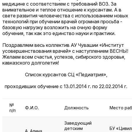
медицине с соответствием с требований ВОЗ. За
внимательное и теплое отношение к курсантам. А в
свете развития человечества с использованием новых
технологий при обучении врачей огромная просьба -
базовую нагрузку возложить на очную форму
обучения, так как это единство науки и практики.
Поздравляем весь коллектив АУ Чувашии «Институт
усовершенствования врачей» с наступлением ВЕСНЫ!
Желаем всем счастья, успехов, сибирского здоровья,
кавказского долголетия!
Список курсантов СЦ «Педиатрия»,
проходивших обучение с 13.01.2014 г. по 22.02.2014 г.
№
Ф.И.О.
Должность
Место ра
п/п
Заведующий
детским
БУ «Цивил
А. Алина