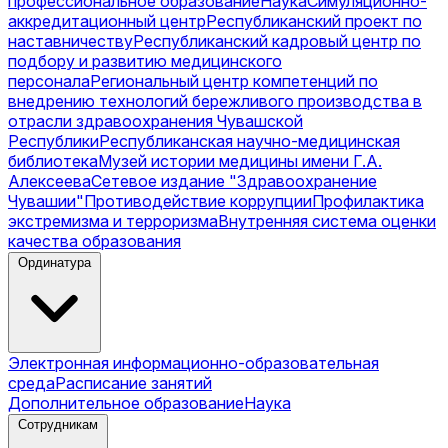
профессиональное образование
Наука
Симуляционно-
аккредитационный центр
Республиканский проект по
наставничеству
Республиканский кадровый центр по
подбору и развитию медицинского
персонала
Региональный центр компетенций по
внедрению технологий бережливого производства в
отрасли здравоохранения Чувашской
Республики
Республиканская научно-медицинская
библиотека
Музей истории медицины имени Г.А.
Алексеева
Сетевое издание "Здравоохранение
Чувашии"
Противодействие коррупции
Профилактика
экстремизма и терроризма
Внутренняя система оценки
качества образования
Ординатура
Электронная информационно-образовательная
среда
Расписание занятий
Дополнительное образование
Наука
Сотрудникам