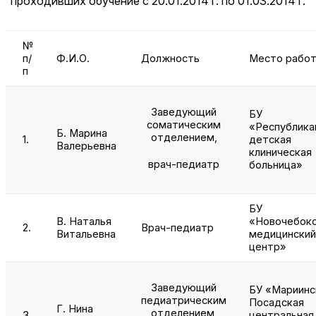
проходивших обучение с 20.01.2014 г. по 01.03.2014 г.
№
п/
Ф.И.О.
Должность
Место рабо
п
Заведующий
БУ
соматическим
«Республика
Б. Марина
отделением,
1.
детская
Валерьевна
клиническая
врач-педиатр
больница»
БУ
В. Наталья
«Новочебокс
2.
Врач-педиатр
Витальевна
медицинский
центр»
Заведующий
БУ «Мариинс
педиатрическим
Посадская
Г. Нина
отделением,
3.
центральная