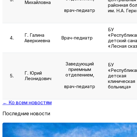
Михайловна
районная бо
врач-педиатр
им. Н.А. Гер
БУ
Г. Галина
«Республика
4.
Врач-педиатр
Аверкиевна
детский сан
«Лесная ска
Заведующий
БУ
приемным
«Республика
Г. Юрий
отделением,
5.
детская
Леонидович
клиническая
врач-педиатр
больница»
← Ко всем новостям
Последние новости