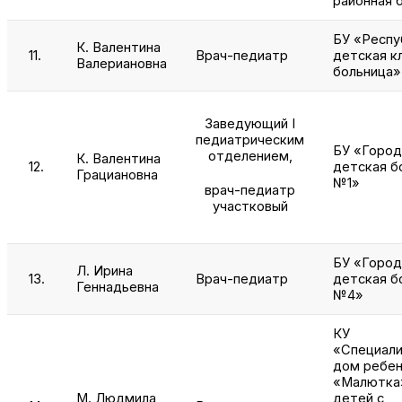
районная 
БУ «Респу
К. Валентина
11.
Врач-педиатр
детская к
Валериановна
больница»
Заведующий I
педиатрическим
БУ «Город
отделением,
К. Валентина
12.
детская б
Грациановна
№1»
врач-педиатр
участковый
БУ «Город
Л. Ирина
13.
Врач-педиатр
детская б
Геннадьевна
№4»
КУ
«Специали
дом ребен
«Малютка
М. Людмила
детей с