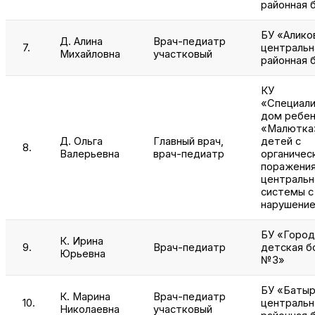
районная 
БУ «Алико
Д. Алина
Врач-педиатр
7.
центральн
Михайловна
участковый
районная 
КУ
«Специали
дом ребен
«Малютка
Д. Ольга
Главный врач,
детей с
8.
Валерьевна
врач-педиатр
органичес
поражени
центральн
системы с
нарушение
БУ «Город
К. Ирина
9.
Врач-педиатр
детская б
Юрьевна
№3»
БУ «Батыр
К. Марина
Врач-педиатр
10.
центральн
Николаевна
участковый