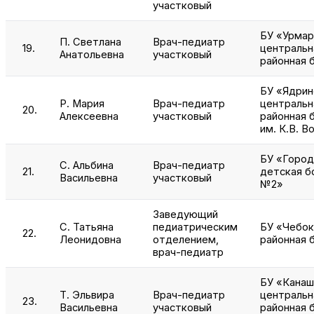
участковый
БУ «Урмар
П. Светлана
Врач-педиатр
19.
центральн
Анатольевна
участковый
районная 
БУ «Ядрин
Р. Мария
Врач-педиатр
центральн
20.
Алексеевна
участковый
районная 
им. К.В. В
БУ «Город
С. Альбина
Врач-педиатр
21.
детская б
Васильевна
участковый
№2»
Заведующий
С. Татьяна
педиатрическим
БУ «Чебок
22.
Леонидовна
отделением,
районная 
врач-педиатр
БУ «Канаш
Т. Эльвира
Врач-педиатр
центральн
23.
Васильевна
участковый
районная 