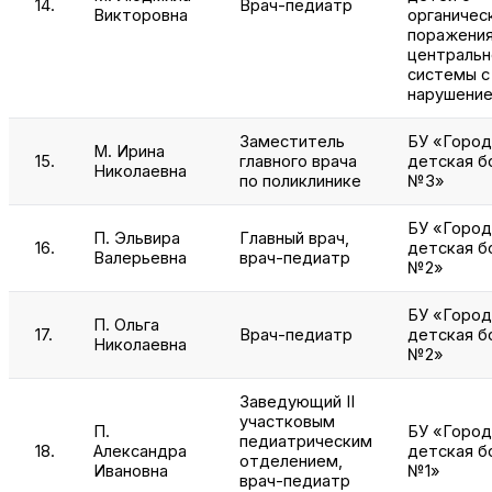
14.
Врач-педиатр
Викторовна
органичес
поражени
центральн
системы с
нарушение
Заместитель
БУ «Город
М. Ирина
15.
главного врача
детская б
Николаевна
по поликлинике
№3»
БУ «Город
П. Эльвира
Главный врач,
16.
детская б
Валерьевна
врач-педиатр
№2»
БУ «Город
П. Ольга
17.
Врач-педиатр
детская б
Николаевна
№2»
Заведующий II
участковым
П.
БУ «Город
педиатрическим
18.
Александра
детская б
отделением,
Ивановна
№1»
врач-педиатр