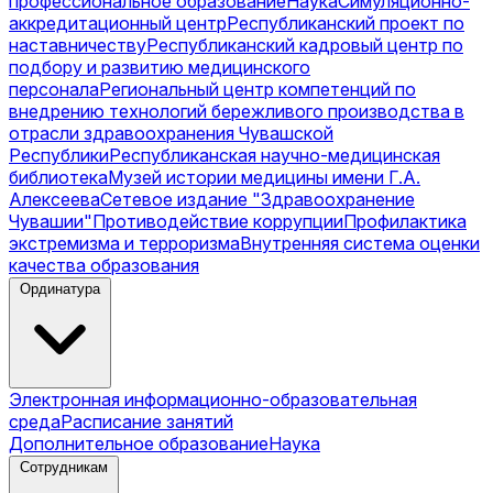
профессиональное образование
Наука
Симуляционно-
аккредитационный центр
Республиканский проект по
наставничеству
Республиканский кадровый центр по
подбору и развитию медицинского
персонала
Региональный центр компетенций по
внедрению технологий бережливого производства в
отрасли здравоохранения Чувашской
Республики
Республиканская научно-медицинская
библиотека
Музей истории медицины имени Г.А.
Алексеева
Сетевое издание "Здравоохранение
Чувашии"
Противодействие коррупции
Профилактика
экстремизма и терроризма
Внутренняя система оценки
качества образования
Ординатура
Электронная информационно-образовательная
среда
Расписание занятий
Дополнительное образование
Наука
Сотрудникам