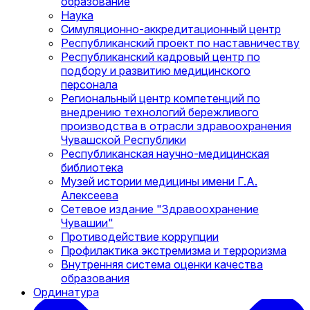
образование
Наука
Симуляционно-аккредитационный центр
Республиканский проект по наставничеству
Республиканский кадровый центр по
подбору и развитию медицинского
персонала
Региональный центр компетенций по
внедрению технологий бережливого
производства в отрасли здравоохранения
Чувашской Республики
Республиканская научно-медицинская
библиотека
Музей истории медицины имени Г.А.
Алексеева
Сетевое издание "Здравоохранение
Чувашии"
Противодействие коррупции
Профилактика экстремизма и терроризма
Внутренняя система оценки качества
образования
Ординатура